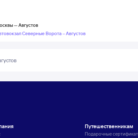
осквы — Августов
товокзал Северные Ворота – Августов
вгустов
пания
Путешественникам
с
Подарочные сертифика