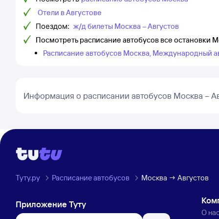
Отели в Августове
Поездом:
ж/д билеты Москва – Августов
Посмотреть расписание автобусов все остановки М
Расписание автобусов Москва, Международный ав
Информация о расписании автобусов Москва – А
Туту.ру
Расписание автобусов
Москва → Августов
Ком
Приложение Туту
О на