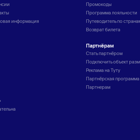
нсии
Промокоды
акты
Программа лояльности
овая информация
Путеводитель по страна
Возврат билета
Партнёрам
Стать партнёром
Подключить объект раз
Реклама на Туту
Партнёрская программа
Партнерам
»
ательна