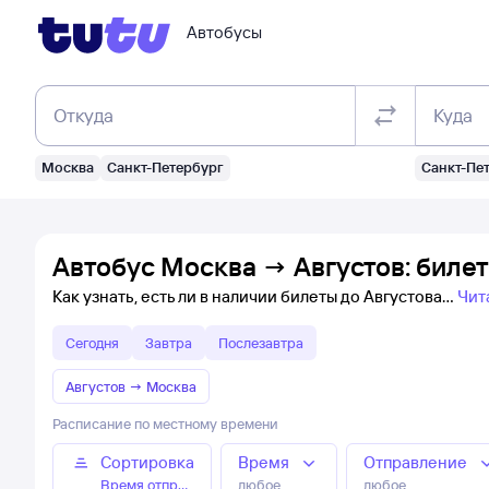
Автобусы
Откуда
Куда
Москва
Санкт-Петербург
Санкт-Пе
Автобус Москва → Августов: биле
Как узнать, есть ли в наличии билеты до Августова
Чит
Сегодня
Завтра
Послезавтра
Августов
→
Москва
Расписание по местному времени
Сортировка
Время
Отправление
Время отправления
любое
любое