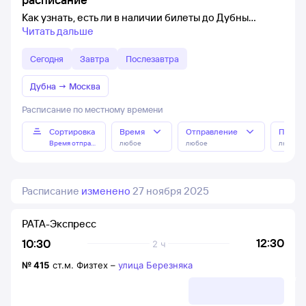
Как узнать, есть ли в наличии билеты до Дубны
Читать дальше
Сегодня
Завтра
Послезавтра
Дубна
→
Москва
Расписание по местному времени
Сортировка
Время
Отправление
Прибы
Время отправления
любое
любое
любое
Расписание
изменено
27 ноября 2025
РАТА-Экспресс
12:30
10:30
2 ч
№
415
ст.м. Физтех
–
улица Березняка