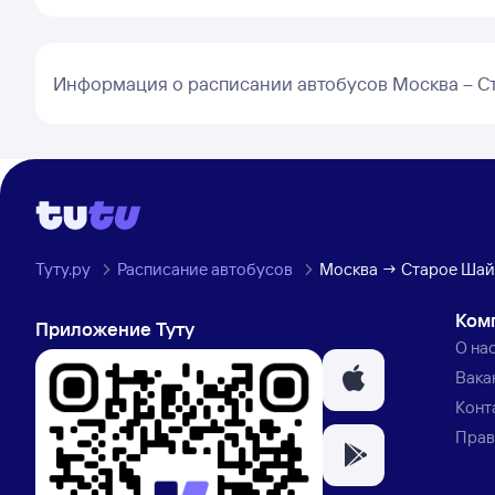
Информация о расписании автобусов Москва – С
Туту.ру
Расписание автобусов
Москва → Старое Шай
Ком
Приложение Туту
О на
Вака
Конт
Прав