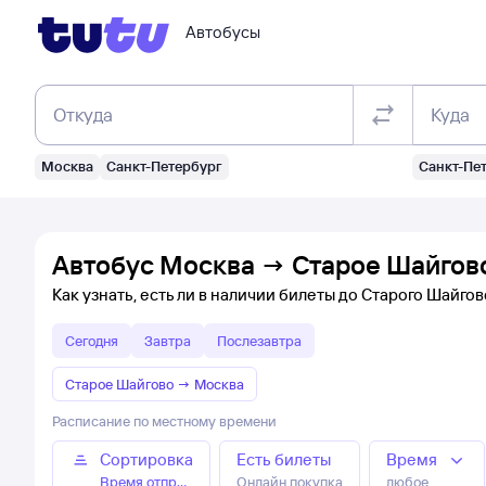
Автобусы
Откуда
Куда
Москва
Санкт-Петербург
Санкт-Пе
Автобус Москва → Старое Шайгово
Как узнать, есть ли в наличии билеты до Старого Шайгов
Сегодня
Завтра
Послезавтра
Старое Шайгово
→
Москва
Расписание по местному времени
Сортировка
Есть билеты
Время
Время отправления
Онлайн покупка
любое