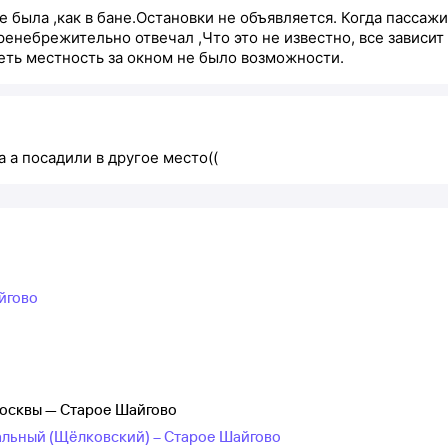
се была ,как в бане.Остановки не объявляется. Когда пасса
енебрежительно отвечал ,Что это не известно, все зависит 
деть местность за окном не было возможности.
 а посадили в другое место((
йгово
Москвы — Старое Шайгово
альный (Щёлковский) – Старое Шайгово