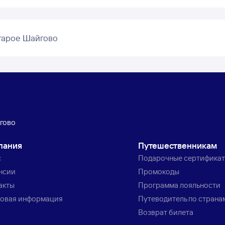
тарое Шайгово
гово
пания
Путешественникам
с
Подарочные сертифика
нсии
Промокоды
акты
Программа лояльности
овая информация
Путеводитель по страна
Возврат билета