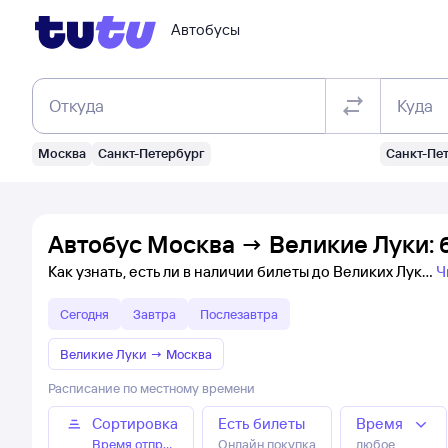
Автобусы
Откуда
Куда
Москва
Санкт-Петербург
Санкт-Пе
Автобус Москва → Великие Луки: 
Как узнать, есть ли в наличии билеты до Великих Лук
Ч
Сегодня
Завтра
Послезавтра
Великие Луки
→
Москва
Расписание по местному времени
Сортировка
Есть билеты
Время
Время отправления
Онлайн покупка
любое