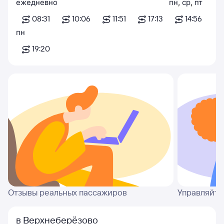
ежедневно
пн
,
ср
,
пт
08:31
10:06
11:51
17:13
14:56
пн
19:20
Отзывы реальных пассажиров
Управляйте
в Верхнеберёзово