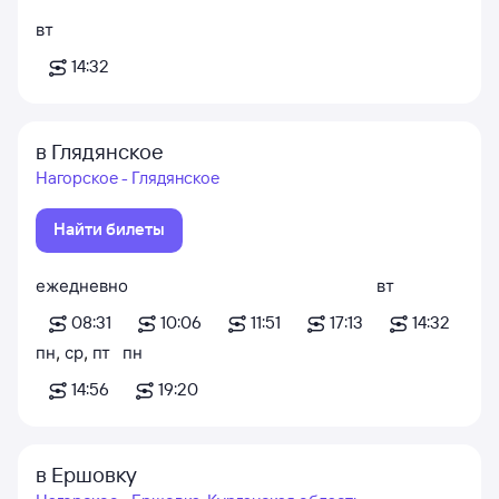
вт
14:32
в Глядянское
Нагорское - Глядянское
Найти билеты
ежедневно
вт
08:31
10:06
11:51
17:13
14:32
пн
,
ср
,
пт
пн
14:56
19:20
в Ершовку