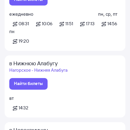
ежедневно
пн
,
ср
,
пт
08:31
10:06
11:51
17:13
14:56
пн
19:20
в Нижнюю Алабугу
Нагорское - Нижняя Алабуга
Найти билеты
вт
14:32
в Новокаминку