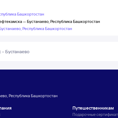
еспублика Башкортостан
ефтекамска — Бустанаево, Республика Башкортостан
 Бустанаево, Республика Башкортостан
 – Бустанаево
ево, Республика Башкортостан
пания
Путешественникам
с
Подарочные сертифика