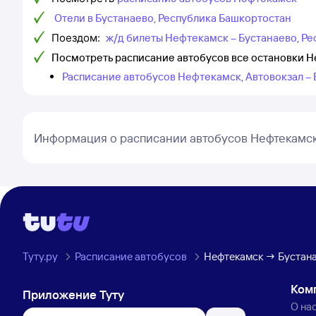
Отели в Бустанаево, Республика Башкортостан
Поездом:
ж/д билеты Нефтекамск – Бустанаево, Р
Посмотреть расписание автобусов все остановки Н
Расписание автобусов Нефтекамск, Автовокзал –
Информация о расписании автобусов Нефтекамск
Туту.ру
Расписание автобусов
Нефтекамск → Бустана
Ком
Приложение Туту
О на