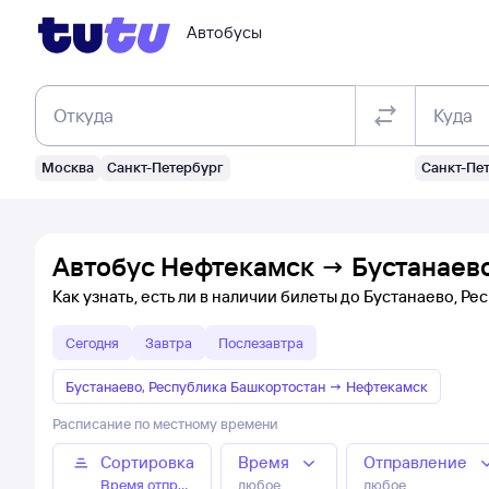
Автобусы
Откуда
Куда
Москва
Санкт-Петербург
Санкт-Пе
Автобус Нефтекамск → Бустанаево
Как узнать, есть ли в наличии билеты до Бустанаево, Р
Сегодня
Завтра
Послезавтра
Бустанаево, Республика Башкортостан
→
Нефтекамск
Расписание по местному времени
Сортировка
Время
Отправление
Время отправления
любое
любое