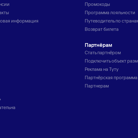
нсии
Промокоды
акты
Программа лояльности
овая информация
Путеводитель по страна
Возврат билета
Партнёрам
Стать партнёром
Подключить объект раз
Реклама на Туту
Партнёрская программа
Партнерам
»
ательна