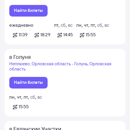
Найти билеты
ежедневно
пт
,
сб
,
вс
пн
,
чт
,
пт
,
сб
,
вс
11:39
18:29
14:45
15:55
в Голуня
Неплюево, Орловская область - Голунь, Орловская
область
Найти билеты
пн
,
чт
,
пт
,
сб
,
вс
15:55
в Евланские Участки