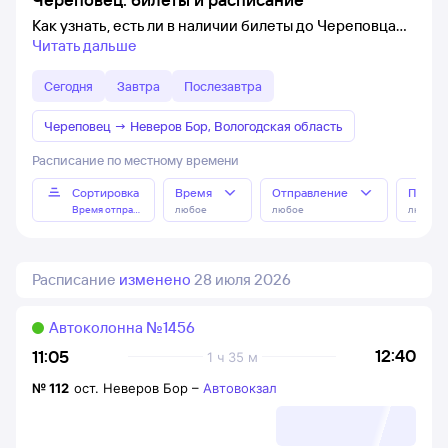
Как узнать, есть ли в наличии билеты до Череповца
Читать дальше
Сегодня
Завтра
Послезавтра
Череповец
→
Неверов Бор, Вологодская область
Расписание по местному времени
Сортировка
Время
Отправление
Прибы
Время отправления
любое
любое
любое
Расписание
изменено
28 июля 2026
Автоколонна №1456
12:40
11:05
1 ч 35 м
№
112
ост. Неверов Бор
–
Автовокзал