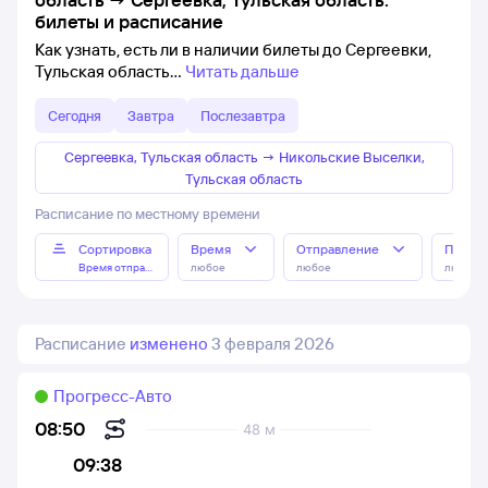
билеты и расписание
Как узнать, есть ли в наличии билеты до Сергеевки,
Тульская область
Читать дальше
Сегодня
Завтра
Послезавтра
Сергеевка, Тульская область
→
Никольские Выселки,
Тульская область
Расписание по местному времени
Сортировка
Время
Отправление
Прибы
Время отправления
любое
любое
любое
Расписание
изменено
3 февраля 2026
Прогресс-Авто
08:50
48 м
09:38