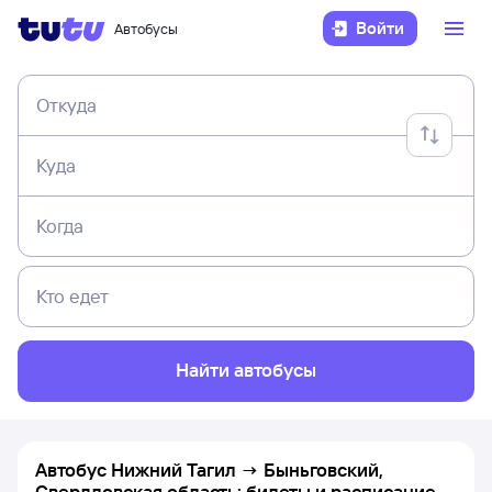
Войти
Автобусы
Откуда
Куда
Когда
Кто едет
Найти автобусы
Автобус Нижний Тагил → Быньговский,
Свердловская область: билеты и расписание