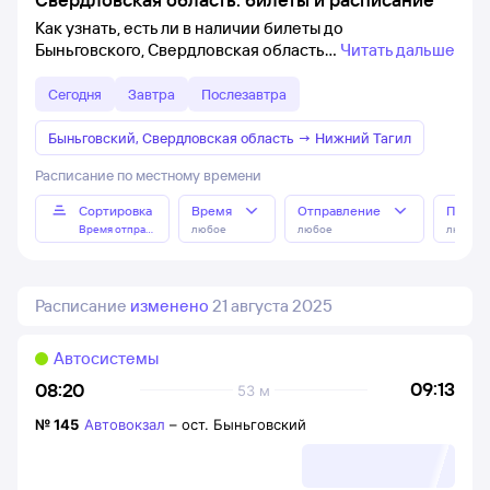
Как узнать, есть ли в наличии билеты до
Быньговского, Свердловская область
Читать дальше
Сегодня
Завтра
Послезавтра
Быньговский, Свердловская область
→
Нижний Тагил
Расписание по местному времени
Сортировка
Время
Отправление
Прибы
Время отправления
любое
любое
любое
Расписание
изменено
21 августа 2025
Автосистемы
09:13
08:20
53 м
№
145
Автовокзал
–
ост. Быньговский