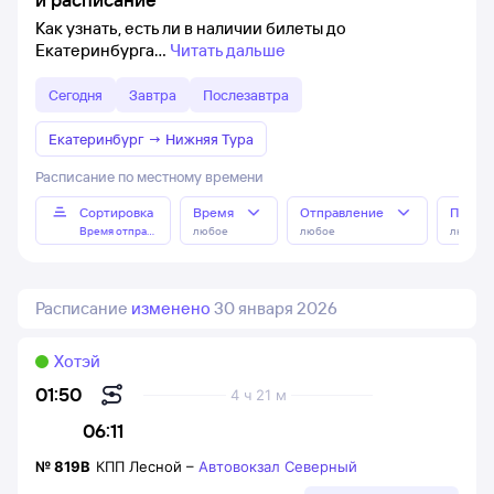
Как узнать, есть ли в наличии билеты до
Екатеринбурга
Читать дальше
Сегодня
Завтра
Послезавтра
Екатеринбург
→
Нижняя Тура
Расписание по местному времени
Сортировка
Время
Отправление
Прибы
Время отправления
любое
любое
любое
Расписание
изменено
30 января 2026
Хотэй
01:50
4 ч 21 м
06:11
№
819В
КПП Лесной
–
Автовокзал Северный