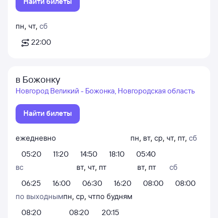
Найти билеты
пн
,
чт
,
сб
22:00
в Божонку
Новгород Великий - Божонка, Новгородская область
Найти билеты
ежедневно
пн
,
вт
,
ср
,
чт
,
пт
,
сб
05:20
11:20
14:50
18:10
05:40
вс
вт
,
чт
,
пт
вт
,
пт
сб
06:25
16:00
06:30
16:20
08:00
08:00
по выходным
пн
,
ср
,
чт
по будням
08:20
08:20
20:15