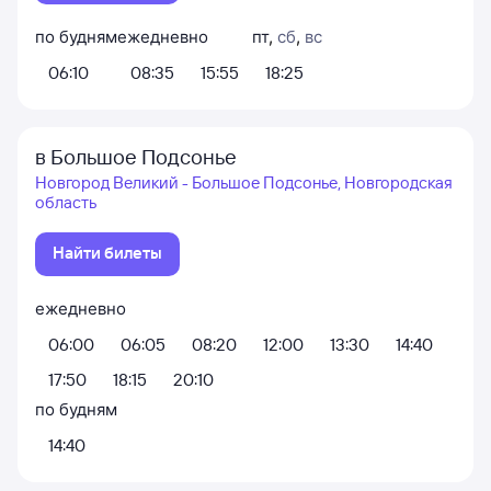
по будням
ежедневно
пт
,
сб
,
вс
06:10
08:35
15:55
18:25
в Большое Подсонье
Новгород Великий - Большое Подсонье, Новгородская
область
Найти билеты
ежедневно
06:00
06:05
08:20
12:00
13:30
14:40
17:50
18:15
20:10
по будням
14:40