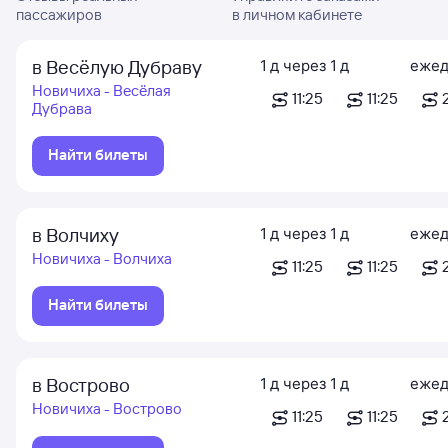
пассажиров
в личном кабинете
в Весёлую Дубраву
1
д
через
1
д
ежед
Новичиха - Весёлая
11:25
11:25
Дубрава
Найти билеты
в Волчиху
1
д
через
1
д
ежед
Новичиха - Волчиха
11:25
11:25
Найти билеты
в Вострово
1
д
через
1
д
ежед
Новичиха - Вострово
11:25
11:25