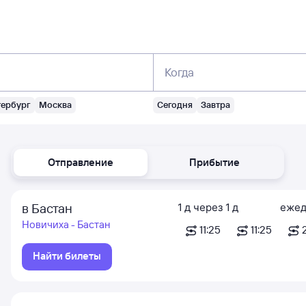
Когда
тербург
Москва
Сегодня
Завтра
Отправление
Прибытие
в Бастан
1
д
через
1
д
ежед
Новичиха - Бастан
11:25
11:25
Найти билеты