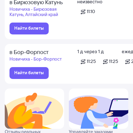
в Бирюзовую Катунь
неизвестно
Новичиха - Бирюзовая
11:10
Катунь, Алтайский край
Найти билеты
в Бор-Форпост
1
д
через
1
д
ежед
Новичиха - Бор-Форпост
11:25
11:25
Найти билеты
Отзывы реальных
Управляйте заказами