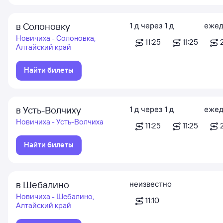
в Солоновку
1
д
через
1
д
ежед
Новичиха - Солоновка,
11:25
11:25
Алтайский край
Найти билеты
в Усть-Волчиху
1
д
через
1
д
ежед
Новичиха - Усть-Волчиха
11:25
11:25
Найти билеты
в Шебалино
неизвестно
Новичиха - Шебалино,
11:10
Алтайский край