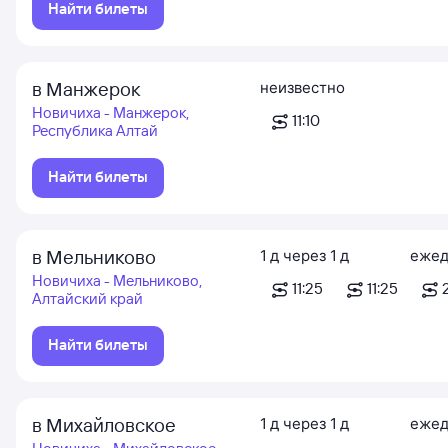
Найти билеты
в Манжерок
неизвестно
Новичиха - Манжерок,
11:10
Республика Алтай
Найти билеты
в Мельниково
1
д
через
1
д
ежед
Новичиха - Мельниково,
11:25
11:25
Алтайский край
Найти билеты
в Михайловское
1
д
через
1
д
ежед