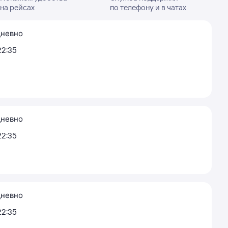
на рейсах
по телефону и в чатах
невно
22:35
невно
22:35
невно
22:35