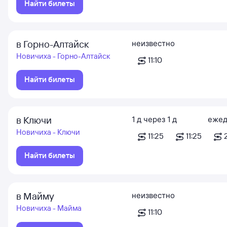
Найти билеты
в Горно-Алтайск
неизвестно
Новичиха - Горно-Алтайск
11:10
Найти билеты
в Ключи
1
д
через
1
д
ежед
Новичиха - Ключи
11:25
11:25
Найти билеты
в Майму
неизвестно
Новичиха - Майма
11:10