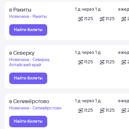
в Ракиты
1
д
через
1
д
ежед
Новичиха - Ракиты
11:25
11:25
Найти билеты
в Северку
1
д
через
1
д
ежед
Новичиха - Северка,
11:25
11:25
Алтайский край
Найти билеты
в Селивёрстово
1
д
через
1
д
ежед
Новичиха - Селивёрстово
11:25
11:25
Найти билеты