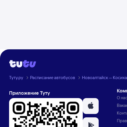
Туту.ру
Расписание автобусов
Новоалтайск — Косиха
Ком
Приложение Туту
О на
Вака
Конт
Прав