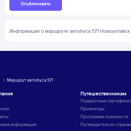
Опубликовать
Информация о маршруте автобуса 571 Новоалтайск 
Маршрут автобуса 571
пания
Путешественникам
с
Подарочные сертифика
нсии
Промокоды
акты
Программа лояльности
овая информация
Путеводитель по страна