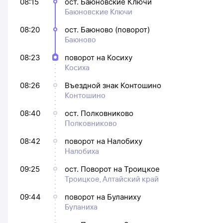
08:15
ост. Баюновские Ключи
Баюновские Ключи
08:20
ост. Баюново (поворот)
Баюново
08:23
поворот на Косиху
Косиха
08:26
Въездной знак Контошино
Контошино
08:40
ост. Полковниково
Полковниково
08:42
поворот на Налобиху
Налобиха
09:25
ост. Поворот на Троицкое
Троицкое, Алтайский край
09:44
поворот на Буланиху
Буланиха