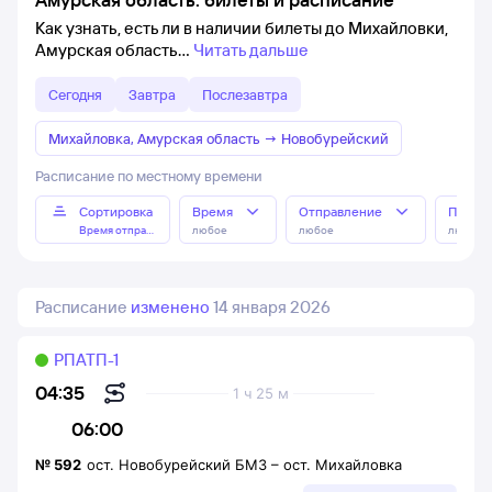
Как узнать, есть ли в наличии билеты до Михайловки,
Амурская область
Читать дальше
Сегодня
Завтра
Послезавтра
Михайловка, Амурская область
→
Новобурейский
Расписание по местному времени
Сортировка
Время
Отправление
Прибы
Время отправления
любое
любое
любое
Расписание
изменено
14 января 2026
РПАТП-1
04:35
1 ч 25 м
06:00
№
592
ост. Новобурейский БМЗ
–
ост. Михайловка