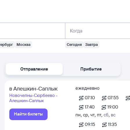
Когда
тербург
Москва
Сегодня
Завтра
Отправление
Прибытие
в Алешкин-Саплык
ежедневно
Новочелны-Сюрбеево -
07:10
07:55
Алешкин-Саплык
17:40
19:00
Найти билеты
пн
,
ср
,
чт
,
пт
,
сб
,
вс
09:15
11:35