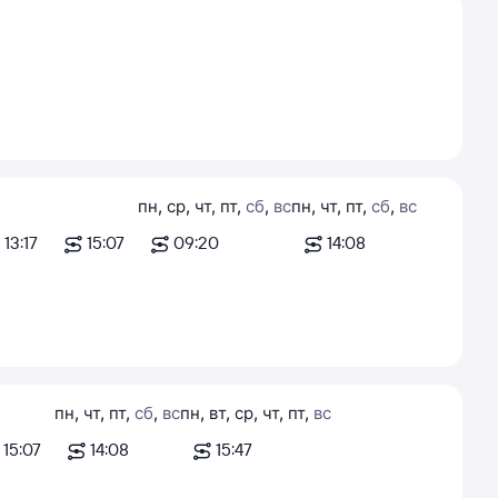
пн
,
ср
,
чт
,
пт
,
сб
,
вс
пн
,
чт
,
пт
,
сб
,
вс
13:17
15:07
09:20
14:08
пн
,
чт
,
пт
,
сб
,
вс
пн
,
вт
,
ср
,
чт
,
пт
,
вс
15:07
14:08
15:47