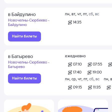
в Байдулино
пн
,
вт
,
чт
,
пт
,
сб
,
вс
Новочелны-Сюрбеево -
14:35
Байдулино
Найти билеты
в Батырево
ежедневно
Новочелны-Сюрбеево -
07:10
07:55
Батырево
17:40
19:00
Найти билеты
пн
,
ср
,
чт
,
пт
,
сб
,
вс
пн
,
09:15
11:35