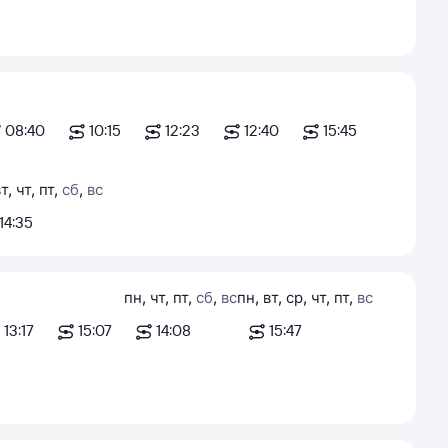
08:40
10:15
12:23
12:40
15:45
вт
,
чт
,
пт
,
сб
,
вс
14:35
пн
,
чт
,
пт
,
сб
,
вс
пн
,
вт
,
ср
,
чт
,
пт
,
вс
13:17
15:07
14:08
15:47