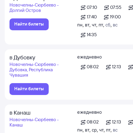
Новочелны-Сюрбеево -
07:10
07:55
Долгий Остров
17:40
19:00
Найти билеты
пн
,
вт
,
чт
,
пт
,
сб
,
вс
14:35
в Дубовку
ежедневно
Новочелны-Сюрбеево -
08:02
12:13
Дубовка, Республика
Чувашия
Найти билеты
в Канаш
ежедневно
Новочелны-Сюрбеево -
08:02
12:13
Канаш
пн
,
вт
,
ср
,
чт
,
пт
,
вс