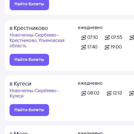
Найти билеты
в Крестниково
ежедневно
Новочелны-Сюрбеево -
07:10
07:55
Крестниково, Ульяновская
область
17:40
19:00
Найти билеты
в Кугеси
ежедневно
Новочелны-Сюрбеево -
08:02
12:13
Кугеси
Найти билеты
в Маяк
ежедневно