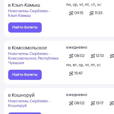
в Кзыл-Камыш
пн
,
ср
,
чт
,
пт
,
сб
,
вс
Новочелны-Сюрбеево -
09:15
11:35
Кзыл-Камыш
Найти билеты
в Комсомольское
ежедневно
Новочелны-Сюрбеево -
08:02
12:13
Комсомольское, Республика
Чувашия
пн
,
вт
,
ср
,
чт
,
пт
,
вс
15:47
Найти билеты
в Кошноруй
ежедневно
Новочелны-Сюрбеево -
08:02
13:17
Кошноруй