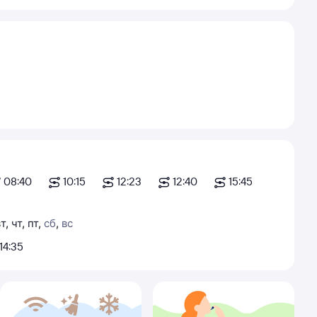
08:40
10:15
12:23
12:40
15:45
вт
,
чт
,
пт
,
сб
,
вс
14:35