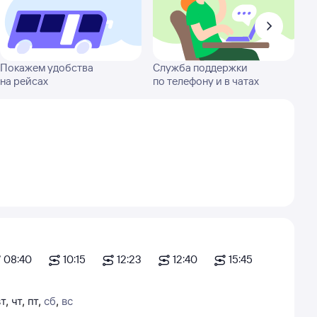
Покажем удобства
Служба поддержки
на рейсах
по телефону и в чатах
08:40
10:15
12:23
12:40
15:45
вт
,
чт
,
пт
,
сб
,
вс