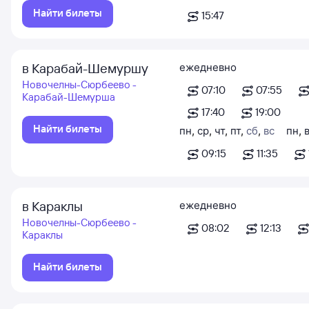
Найти билеты
15:47
в Карабай-Шемуршу
ежедневно
Новочелны-Сюрбеево -
07:10
07:55
Карабай-Шемурша
17:40
19:00
Найти билеты
пн
,
ср
,
чт
,
пт
,
сб
,
вс
пн
,
09:15
11:35
в Караклы
ежедневно
Новочелны-Сюрбеево -
08:02
12:13
Караклы
Найти билеты