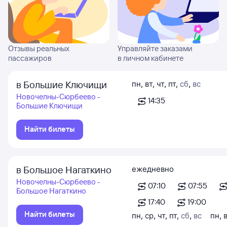
Отзывы реальных
Управляйте заказами
пассажиров
в личном кабинете
в Большие Ключищи
пн
,
вт
,
чт
,
пт
,
сб
,
вс
Новочелны-Сюрбеево -
14:35
Большие Ключищи
Найти билеты
в Большое Нагаткино
ежедневно
Новочелны-Сюрбеево -
07:10
07:55
Большое Нагаткино
17:40
19:00
Найти билеты
пн
,
ср
,
чт
,
пт
,
сб
,
вс
пн
,