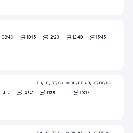
08:40
10:15
12:23
12:40
15:45
пн
,
чт
,
пт
,
сб
,
вс
пн
,
вт
,
ср
,
чт
,
пт
,
вс
13:17
15:07
14:08
15:47
пн
,
чт
,
пт
,
сб
,
вс
пн
,
вт
,
ср
,
чт
,
пт
,
вс