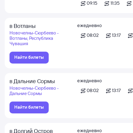
09:15
11:35
в Вотланы
ежедневно
Новочелны-Сюрбеево -
08:02
13:17
Вотланы, Республика
Чувашия
Найти билеты
в Дальние Сормы
ежедневно
Новочелны-Сюрбеево -
08:02
13:17
Дальние Сормы
Найти билеты
в Долгий Остров
ежедневно