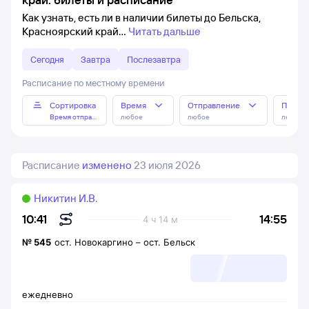
Как узнать, есть ли в наличии билеты до Бельска,
Красноярский край
Читать дальше
Сегодня
Завтра
Послезавтра
Расписание по местному времени
Сортировка
Время
Отправление
Прибы
Время отправления
любое
любое
любое
Расписание
изменено
23 июля 2026
Никитин И.В.
14:55
10:41
4 ч 14 м
№
545
ост. Новокаргино
–
ост. Бельск
ежедневно