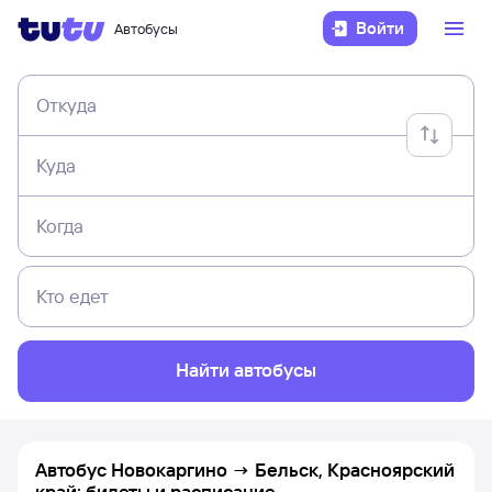
Войти
Автобусы
Откуда
Куда
Когда
Кто едет
Найти автобусы
Автобус Новокаргино → Бельск, Красноярский
край: билеты и расписание