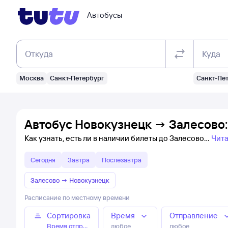
Автобусы
Откуда
Куда
Москва
Санкт-Петербург
Санкт-Пе
Автобус Новокузнецк → Залесово:
Как узнать, есть ли в наличии билеты до Залесово
Чита
Сегодня
Завтра
Послезавтра
Залесово
→
Новокузнецк
Расписание по местному времени
Сортировка
Время
Отправление
Время отправления
любое
любое