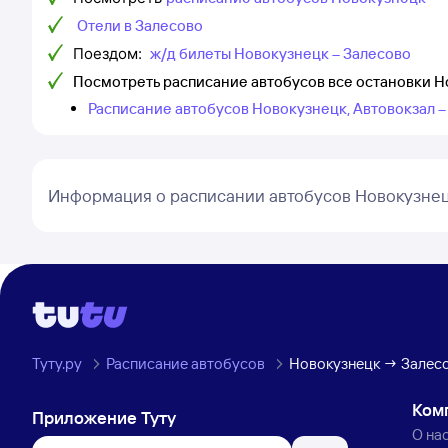
Отели в Залесово
Поездом:
ж/д билеты Новокузнецк – Залесово
Посмотреть расписание автобусов все остановки Н
Расписание автобусов Новокузнецк, Автовокзал –
Информация о расписании автобусов Новокузнец
Туту.ру
Расписание автобусов
Новокузнецк → Залес
Ком
Приложение Туту
О на