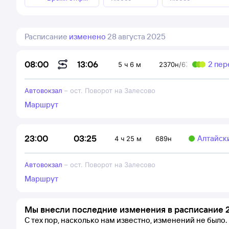
Расписание
изменено
28 августа 2025
13:06
08:00
2 пер
5 ч 6 м
2370н/671н
Автовокзал
–
ост. Поворот на Залесово
Маршрут
03:25
23:00
Алтайск
4 ч 25 м
689н
Автовокзал
–
ост. Поворот на Залесово
Маршрут
Мы внесли последние изменения в расписание 2
С тех пор, насколько нам известно, изменений не было.