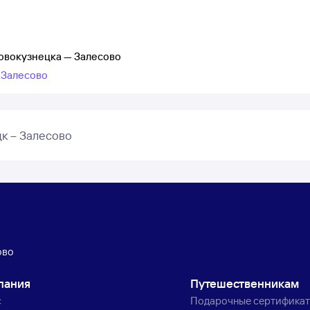
овокузнецка — Залесово
 Залесово
к – Залесово
ово
пания
Путешественникам
с
Подарочные сертифика