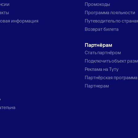
нсии
Промокоды
акты
Программа лояльности
овая информация
Путеводитель по страна
Возврат билета
Партнёрам
Стать партнёром
Подключить объект раз
Реклама на Туту
Партнёрская программа
Партнерам
»
ательна