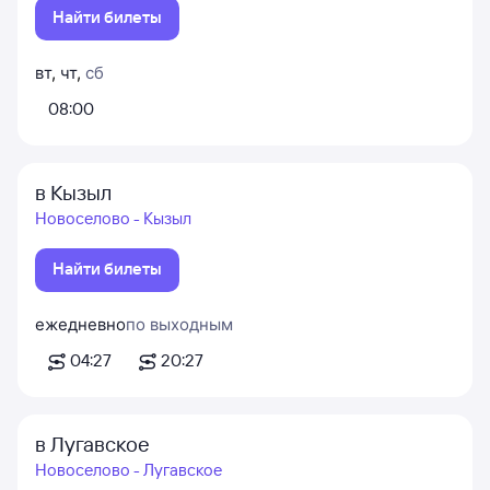
Найти билеты
вт
,
чт
,
сб
08:00
в Кызыл
Новоселово - Кызыл
Найти билеты
ежедневно
по выходным
04:27
20:27
в Лугавское
Новоселово - Лугавское