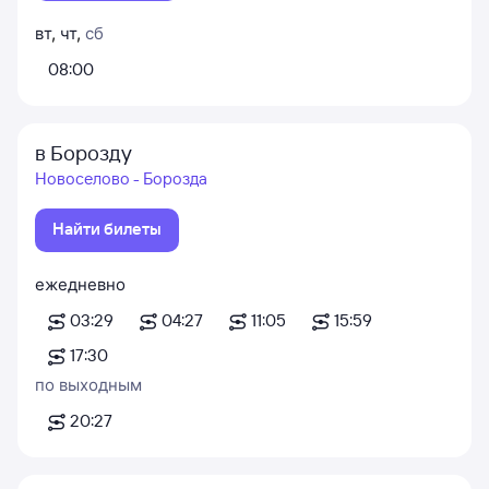
вт
,
чт
,
сб
08:00
в Борозду
Новоселово - Борозда
Найти билеты
ежедневно
03:29
04:27
11:05
15:59
17:30
по выходным
20:27