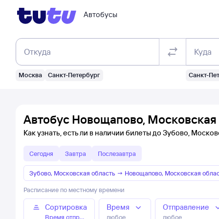
Автобусы
Откуда
Куда
Москва
Санкт-Петербург
Санкт-Пе
Автобус Новощапово, Московская 
Как узнать, есть ли в наличии билеты до Зубово, Моско
Сегодня
Завтра
Послезавтра
Зубово, Московская область
→
Новощапово, Московская обла
Расписание по местному времени
Сортировка
Время
Отправление
Время отправления
любое
любое