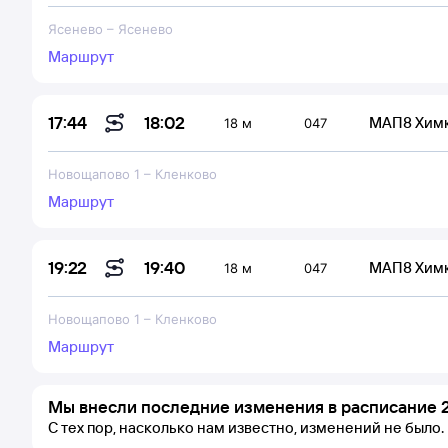
Ясенево
–
Ясенево
Маршрут
18:02
17:44
МАП8 Хим
18 м
047
Новощапово 1
–
Кленково
Маршрут
19:40
19:22
МАП8 Хим
18 м
047
Новощапово 1
–
Кленково
Маршрут
Мы внесли последние изменения в расписание 2
С тех пор, насколько нам известно, изменений не было.