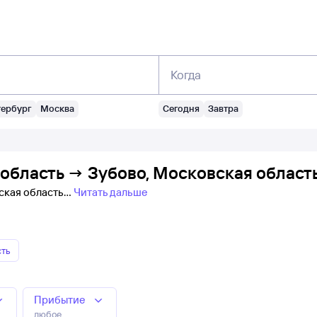
Когда
тербург
Москва
Сегодня
Завтра
область → Зубово, Московская область
вская область
Читать дальше
сть
Прибытие
любое