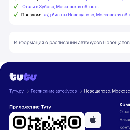
Отели в Зубово, Московская область
Поездом:
ж/д билеты Новощапово, Московская обла
Информация о расписании автобусов Новощапов
Туту.ру
Расписание автобусов
Новощапово, Московск
Ком
Приложение Туту
О на
Вака
Конт