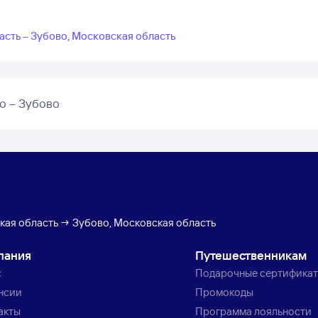
сть – Зубово, Московская область
о – Зубово
ая область → Зубово, Московская область
пания
Путешественникам
с
Подарочные сертифика
нсии
Промокоды
акты
Программа лояльности