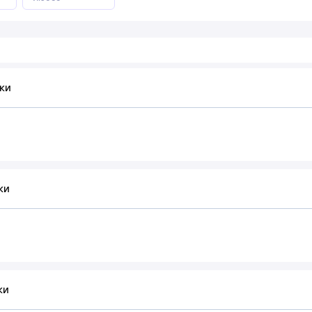
ки
ки
ки