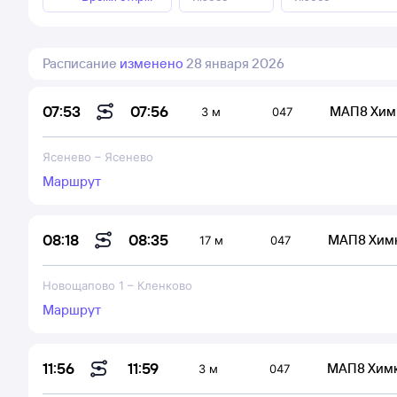
Расписание
изменено
28 января 2026
07:56
07:53
МАП8 Хим
3 м
047
Ясенево
–
Ясенево
Маршрут
08:35
08:18
МАП8 Хим
17 м
047
Новощапово 1
–
Кленково
Маршрут
11:59
11:56
МАП8 Хим
3 м
047