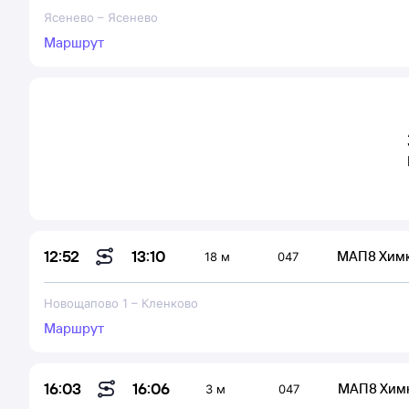
Ясенево
–
Ясенево
Маршрут
13:10
12:52
МАП8 Хим
18 м
047
Новощапово 1
–
Кленково
Маршрут
16:06
16:03
МАП8 Хим
3 м
047