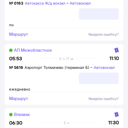
№
0163
Автокасса Ж/д вокзал
–
Автовокзал
пн
Маршрут
Увидели ошибку?
АП Межобластное
11:10
05:53
5 ч 17 м
№
5619
Аэропорт Толмачево (терминал Б)
–
Автовокзал
ежедневно
Маршрут
Увидели ошибку?
Влюмак
11:30
06:30
5 ч