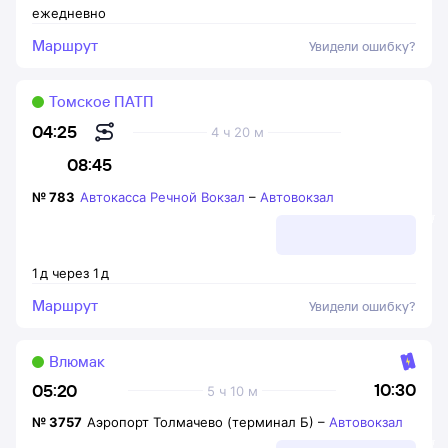
ежедневно
Маршрут
Увидели ошибку?
Томское ПАТП
04:25
4 ч 20 м
08:45
№
783
Автокасса Речной Вокзал
–
Автовокзал
1
д
через
1
д
Маршрут
Увидели ошибку?
Влюмак
10:30
05:20
5 ч 10 м
№
3757
Аэропорт Толмачево (терминал Б)
–
Автовокзал