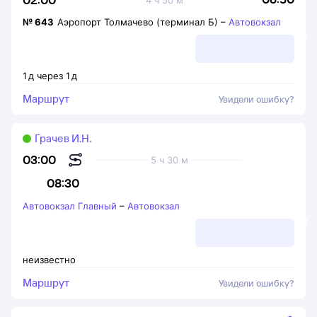
№
643
Аэропорт Толмачево (терминал Б)
–
Автовокзал
1
д
через
1
д
Маршрут
Увидели ошибку?
Грачев И.Н.
03:00
5 ч 30 м
08:30
Автовокзал Главный
–
Автовокзал
неизвестно
Маршрут
Увидели ошибку?