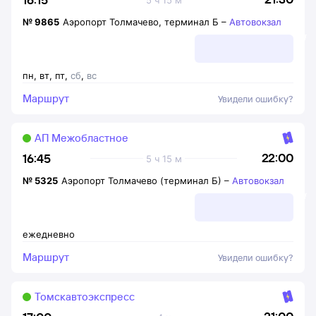
№
9865
Аэропорт Толмачево, терминал Б
–
Автовокзал
пн
,
вт
,
пт
,
сб
,
вс
Маршрут
Увидели ошибку?
АП Межобластное
22:00
16:45
5 ч 15 м
№
5325
Аэропорт Толмачево (терминал Б)
–
Автовокзал
ежедневно
Маршрут
Увидели ошибку?
Томскавтоэкспресс