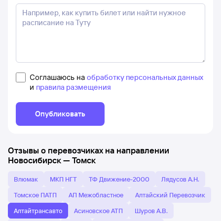
Соглашаюсь на
обработку персональных данных
и
правила размещения
Опубликовать
Отзывы о перевозчиках на направлении
Новосибирск
—
Томск
Влюмак
МКП НГТ
ТФ Движение-2000
Лядусов А.Н.
Томское ПАТП
АП Межобластное
Алтайский Перевозчик
Алтайтрансавто
Асиновское АТП
Шуров А.В.