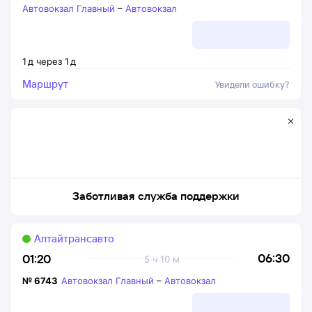
Автовокзал Главный
–
Автовокзал
1
д
через
1
д
Маршрут
Увидели ошибку?
Заботливая служба поддержки
Алтайтрансавто
06:30
01:20
5 ч 10 м
№
6743
Автовокзал Главный
–
Автовокзал