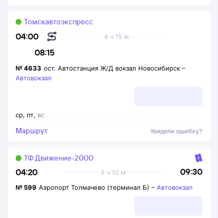
Томскавтоэкспресс
04:00
4 ч 15 м
08:15
№
4633
ост. Автостанция Ж/Д вокзал Новосибирск
–
Автовокзал
ср
,
пт
,
вс
Маршрут
Увидели ошибку?
ТФ Движение-2000
09:30
04:20
5 ч 10 м
№
599
Аэропорт Толмачево (терминал Б)
–
Автовокзал