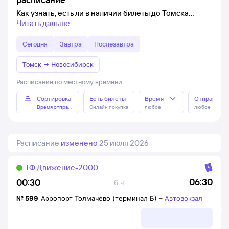
Как узнать, есть ли в наличии билеты до Томска
Читать дальше
Сегодня
Завтра
Послезавтра
Томск
→
Новосибирск
Расписание по местному времени
Сортировка
Есть билеты
Время
Отправлен
Время отправления
Онлайн покупка
любое
любое
Расписание
изменено
25 июля 2026
ТФ Движение-2000
06:30
00:30
6 ч
№
599
Аэропорт Толмачево (терминал Б)
–
Автовокзал