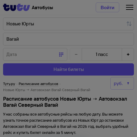
Автобусы
Войти
1
пасс
Найти билеты
Туту.ру
·
Расписание автобусов
·
Новые Юрты → Автовокзал Вагай Северный Вагай
Расписание автобусов Новые Юрты → Автовокзал
Вагай Северный Вагай
У нас собраны все автобусные рейсы на любую дату. Вы можете
узнать точное расписание автобусов из
Новых Юрт
до
остановки
Автовокзал Вагай Северный
в
Вагай
на
2026
год, выбрать удобный
рейс и купить билет онлайн за 5 минут.