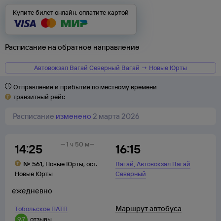
Купите билет онлайн, оплатите картой
Расписание на обратное направление
Автовокзал Вагай Северный Вагай → Новые Юрты
Отправление и прибытие по местному времени
транзитный рейс
Расписание
изменено
2 марта 2026
1 ч 50 м
14:25
16:15
,
№
561
,
Новые Юрты
,
ост.
Вагай
Автовокзал Вагай
Новые Юрты
Северный
ежедневно
Маршрут автобуса
Тобольское ПАТП
9,7
отзывы