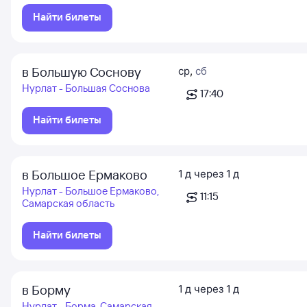
Найти билеты
в Большую Соснову
ср
,
сб
Нурлат - Большая Соснова
17:40
Найти билеты
в Большое Ермаково
1
д
через
1
д
Нурлат - Большое Ермаково,
11:15
Самарская область
Найти билеты
в Борму
1
д
через
1
д
Нурлат - Борма, Самарская