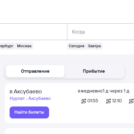
Когда
тербург
Москва
Сегодня
Завтра
Отправление
Прибытие
в Аксубаево
ежедневно
1
д
через
1
д
Нурлат - Аксубаево
01:55
12:10
Найти билеты