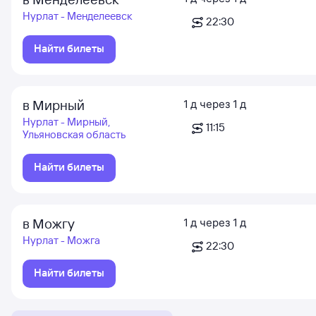
Нурлат - Менделеевск
22:30
Найти билеты
в Мирный
1
д
через
1
д
Нурлат - Мирный,
11:15
Ульяновская область
Найти билеты
в Можгу
1
д
через
1
д
Нурлат - Можга
22:30
Найти билеты