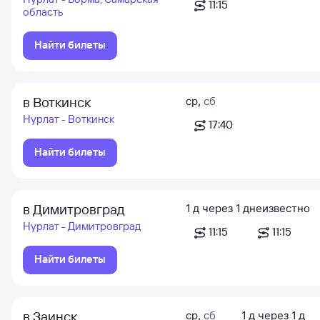
11:15
область
Найти билеты
в Воткинск
ср
,
сб
Нурлат - Воткинск
17:40
Найти билеты
в Димитровград
1
д
через
1
д
неизвестно
Нурлат - Димитровград
11:15
11:15
Найти билеты
в Заинск
ср
,
сб
1
д
через
1
д