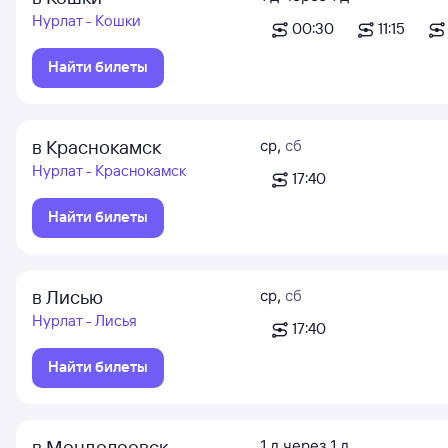
Нурлат - Кошки
00:30
11:15
Найти билеты
в Краснокамск
ср
,
сб
Нурлат - Краснокамск
17:40
Найти билеты
в Лисью
ср
,
сб
Нурлат - Лисья
17:40
Найти билеты
в Менделеевск
1
д
через
1
д