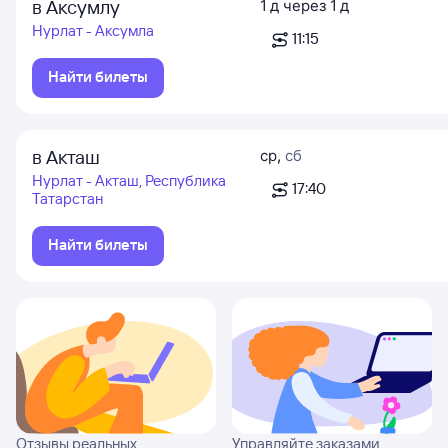
в Аксумлу
1
д
через
1
д
Нурлат - Аксумла
11:15
Найти билеты
в Акташ
ср
,
сб
Нурлат - Акташ, Республика
17:40
Татарстан
Найти билеты
Отзывы реальных
Управляйте заказами