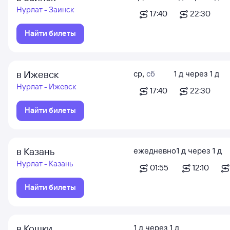
Нурлат - Заинск
17:40
22:30
Найти билеты
в Ижевск
ср
,
сб
1
д
через
1
д
Нурлат - Ижевск
17:40
22:30
Найти билеты
в Казань
ежедневно
1
д
через
1
д
Нурлат - Казань
01:55
12:10
Найти билеты
в Кошки
1
д
через
1
д