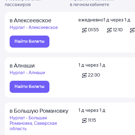
пассажиров
в личном кабинете
в Алексеевское
ежедневно
1
д
через
1
д
Нурлат - Алексеевское
01:55
12:10
Найти билеты
в Алнаши
1
д
через
1
д
Нурлат - Алнаши
22:30
Найти билеты
в Большую Романовку
1
д
через
1
д
Нурлат - Большая
11:15
Романовка, Самарская
область