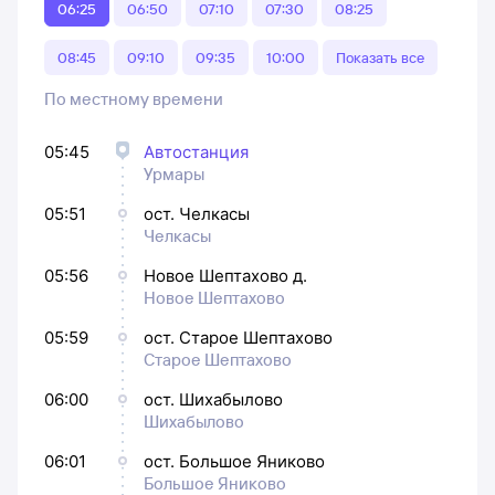
06:25
06:50
07:10
07:30
08:25
08:45
09:10
09:35
10:00
Показать все
По местному времени
05:45
Автостанция
Урмары
05:51
ост. Челкасы
Челкасы
05:56
Новое Шептахово д.
Новое Шептахово
05:59
ост. Старое Шептахово
Старое Шептахово
06:00
ост. Шихабылово
Шихабылово
06:01
ост. Большое Яниково
Большое Яниково