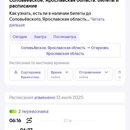
расписание
Как узнать, есть ли в наличии билеты до
Соловьёвского, Ярославская область
Читать
дальше
Сегодня
Завтра
Послезавтра
Соловьёвское, Ярославская область
→
Огарково,
Ярославская область
Расписание по местному времени
Сортировка
Время
Отправление
Прибы
Время отправления
любое
любое
любое
Расписание
изменено
12 июля 2025
2 перевозчика
06:16
21 м
06:37