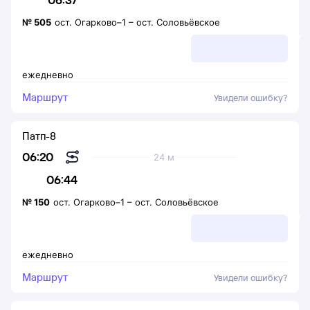
№
505
ост. Огарково–1
–
ост. Соловьёвское
ежедневно
Маршрут
Увидели ошибку?
Патп-8
06:20
24 м
06:44
№
150
ост. Огарково–1
–
ост. Соловьёвское
ежедневно
Маршрут
Увидели ошибку?