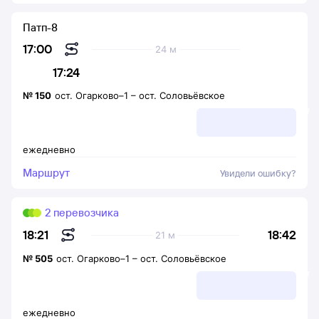
Патп-8
17:00
24 м
17:24
№
150
ост. Огарково–1
–
ост. Соловьёвское
ежедневно
Маршрут
Увидели ошибку?
2 перевозчика
18:42
18:21
21 м
№
505
ост. Огарково–1
–
ост. Соловьёвское
ежедневно