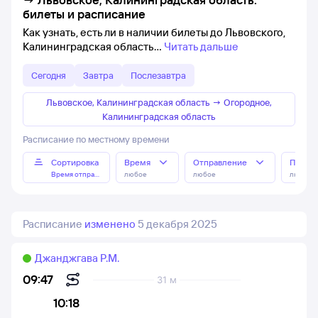
билеты и расписание
Как узнать, есть ли в наличии билеты до Львовского,
Калининградская область
Читать дальше
Сегодня
Завтра
Послезавтра
Львовское, Калининградская область
→
Огородное,
Калининградская область
Расписание по местному времени
Сортировка
Время
Отправление
Прибы
Время отправления
любое
любое
любое
Расписание
изменено
5 декабря 2025
Джанджгава Р.М.
09:47
31 м
10:18