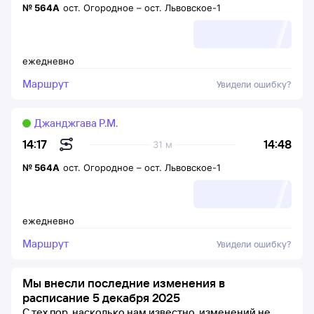
№
564А
ост. Огородное
–
ост. Львовское-1
ежедневно
Маршрут
Увидели ошибку?
Джанджгава Р.М.
14:48
14:17
31 м
№
564А
ост. Огородное
–
ост. Львовское-1
ежедневно
Маршрут
Увидели ошибку?
Мы внесли последние изменения в
расписание 5 декабря 2025
С тех пор, насколько нам известно, изменений не