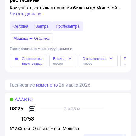
Как узнать, есть ли в наличии билеты до Мошевой
Читать дальше
Сегодня
Завтра
Послезавтра
Мошева
→
Опалиха
Расписание по местному времени
Сортировка
Время
Отправление
Прибы
Время отправления
любое
любое
любое
Расписание
изменено
26 марта 2026
АААВТО
08:25
2 ч 28 м
10:53
№
782
ост. Опалиха
–
ост. Мошева