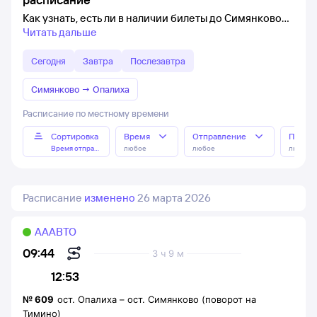
Как узнать, есть ли в наличии билеты до Симянково
Читать дальше
Сегодня
Завтра
Послезавтра
Симянково
→
Опалиха
Расписание по местному времени
Сортировка
Время
Отправление
Прибы
Время отправления
любое
любое
любое
Расписание
изменено
26 марта 2026
АААВТО
09:44
3 ч 9 м
12:53
№
609
ост. Опалиха
–
ост. Симянково (поворот на
Тимино)