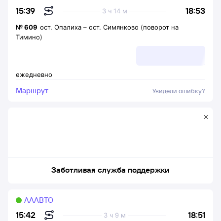
18:53
15:39
3 ч 14 м
№
609
ост. Опалиха
–
ост. Симянково (поворот на
Тимино)
ежедневно
Маршрут
Увидели ошибку?
Заботливая служба поддержки
АААВТО
18:51
15:42
3 ч 9 м