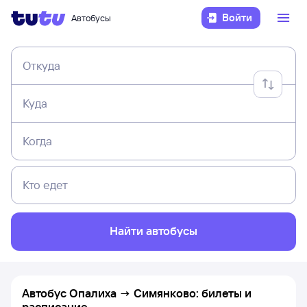
Войти
Автобусы
Откуда
Куда
Когда
Кто едет
Найти автобусы
Автобус Опалиха → Симянково: билеты и
расписание