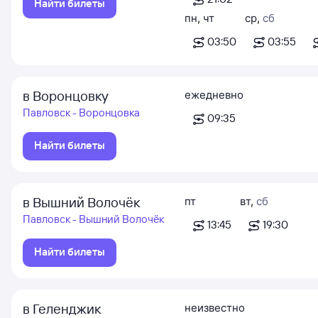
Найти билеты
пн
,
чт
ср
,
сб
03:50
03:55
в Воронцовку
ежедневно
Павловск - Воронцовка
09:35
Найти билеты
в Вышний Волочёк
пт
вт
,
сб
Павловск - Вышний Волочёк
13:45
19:30
Найти билеты
в Геленджик
неизвестно