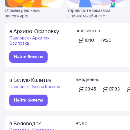
Отзывы реальных
Управляйте заказами
пассажиров
в личном кабинете
в Архипо-Осиповку
неизвестно
Павловск - Архипо-
18:10
19:20
Осиповка
Найти билеты
в Белую Калитву
ежедневно
Павловск - Белая Калитва
03:45
07:33
Найти билеты
в Беловодск
чт
,
вс