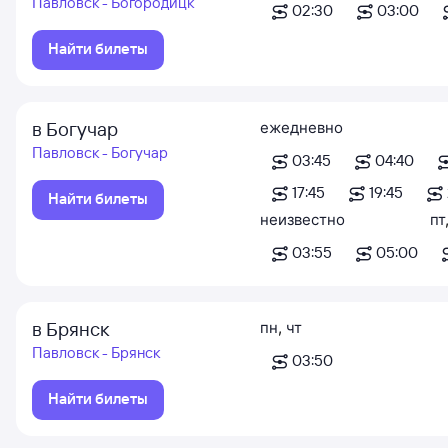
Павловск - Богородицк
02:30
03:00
Найти билеты
в Богучар
ежедневно
Павловск - Богучар
03:45
04:40
17:45
19:45
Найти билеты
неизвестно
пт
03:55
05:00
в Брянск
пн
,
чт
Павловск - Брянск
03:50
Найти билеты