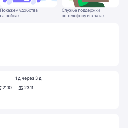
Покажем удобства
Служба поддержки
на рейсах
по телефону и в чатах
1
д
через
3
д
21:10
23:11