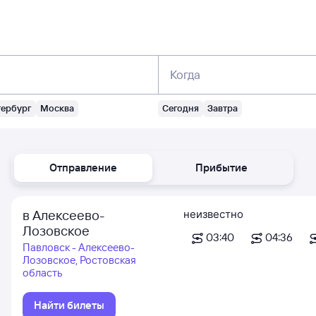
Когда
тербург
Москва
Сегодня
Завтра
Отправление
Прибытие
в Алексеево-
неизвестно
Лозовское
03:40
04:36
Павловск - Алексеево-
Лозовское, Ростовская
область
Найти билеты