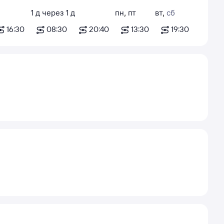
1
д
через
1
д
пн
,
пт
вт
,
сб
16:30
08:30
20:40
13:30
19:30