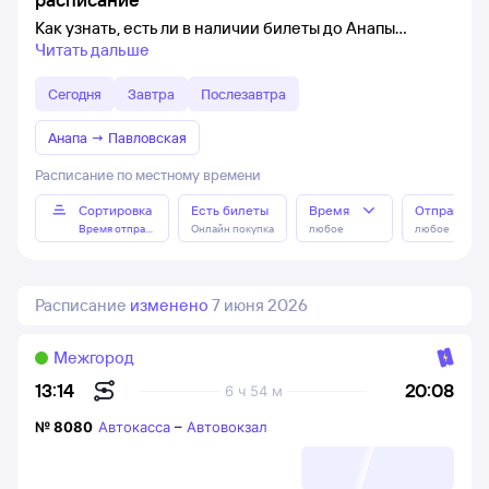
Как узнать, есть ли в наличии билеты до Анапы
Читать дальше
Сегодня
Завтра
Послезавтра
Анапа
→
Павловская
Расписание по местному времени
Сортировка
Есть билеты
Время
Отправлен
Время отправления
Онлайн покупка
любое
любое
Расписание
изменено
7 июня 2026
Межгород
20:08
13:14
6 ч 54 м
№
8080
Автокасса
–
Автовокзал