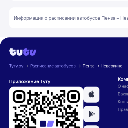
Информация о расписании автобусов Пенза – Не
Туту.ру
Расписание автобусов
Пенза → Неверкино
Ком
Приложение Туту
О на
Вака
Конт
Прав