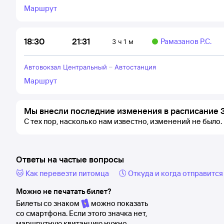
Маршрут
21:31
18:30
Рамазанов Р.С.
3 ч 1 м
Автовокзал Центральный
–
Автостанция
Маршрут
Мы внесли последние изменения в расписание 
С тех пор, насколько нам известно, изменений не было.
Ответы на частые вопросы
🐱 Как перевезти питомца
🕔 Откуда и когда отправится
Можно не печатать билет?
Билеты со знаком
можно показать
со смартфона. Если этого значка нет,
маршрутную квитанцию нужно