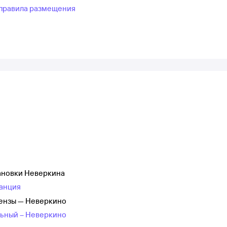
правила размещения
тановки Неверкина
танция
Пензы — Неверкино
льный – Неверкино