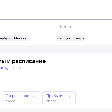
Когда
тербург
Москва
Сегодня
Завтра
ты и расписание
тать дальше
Отправление
Прибытие
любое
любое