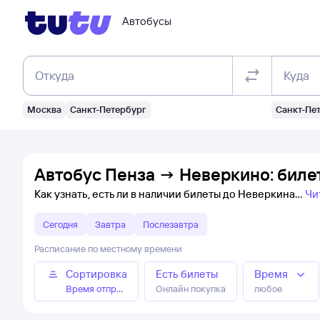
Автобусы
Откуда
Куда
Москва
Санкт-Петербург
Санкт-Пе
Автобус Пенза → Неверкино: биле
Как узнать, есть ли в наличии билеты до Неверкина
Чи
Сегодня
Завтра
Послезавтра
Расписание по местному времени
Сортировка
Есть билеты
Время
Время отправления
Онлайн покупка
любое