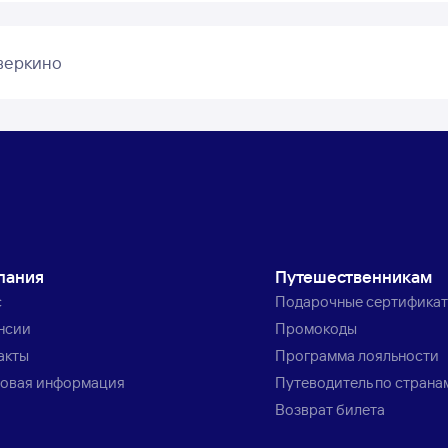
веркино
пания
Путешественникам
с
Подарочные сертифика
нсии
Промокоды
акты
Программа лояльности
овая информация
Путеводитель по страна
Возврат билета