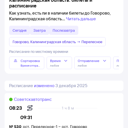
расписание
Как узнать, есть ли в наличии билеты до Говорово,
Калининградская область
Читать дальше
Сегодня
Завтра
Послезавтра
Говорово, Калининградская область
→
Перелесное
Расписание по местному времени
Сортировка
Время
Отправление
Прибы
Время отправления
любое
любое
любое
Расписание
изменено
3 декабря 2025
Советскавтотранc
08:23
1 ч 8 м
09:31
№
530
ост. Перелесное-1
–
ост. Говорово