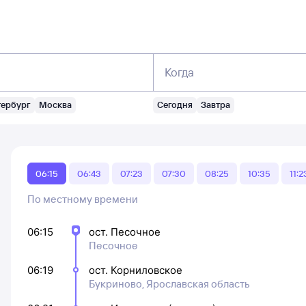
Когда
тербург
Москва
Сегодня
Завтра
06:15
06:43
07:23
07:30
08:25
10:35
11:2
По местному времени
06:15
ост. Песочное
Песочное
06:19
ост. Корниловское
Букриново, Ярославская область