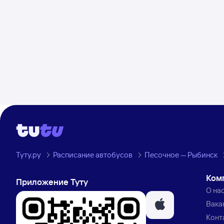
Туту.ру
Расписание автобусов
Песочное — Рыбинск
Ком
Приложение Туту
О на
Вака
Конт