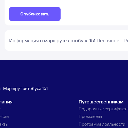
Опубликовать
Информация о маршруте автобуса 151 Песочное – 
Маршрут автобуса 151
пания
Путешественникам
с
Подарочные сертифика
нсии
Промокоды
акты
Программа лояльности