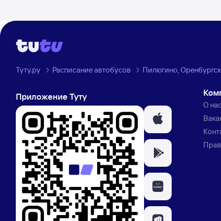
Туту.ру
Расписание автобусов
Пилюгино, Оренбургск
Ком
Приложение Туту
О на
Вака
Конт
Прав