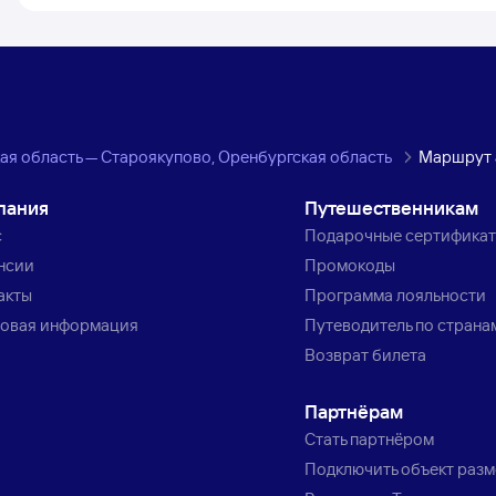
ая область — Староякупово, Оренбургская область
Маршрут 
пания
Путешественникам
с
Подарочные сертифика
нсии
Промокоды
акты
Программа лояльности
овая информация
Путеводитель по страна
Возврат билета
Партнёрам
Стать партнёром
Подключить объект раз