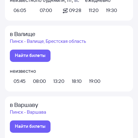
неизвестно
по будням
пн
,
пт
,
вс
ежедневно
06:05
07:00
09:28
11:20
19:30
в Валище
Пинск - Валище, Брестская область
Найти билеты
неизвестно
05:45
08:00
13:20
18:10
19:00
в Варшаву
Пинск - Варшава
Найти билеты