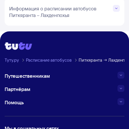
Информация о расписании автобусов
Питкяранта – Лахденпохья
Туту.ру
Расписание автобусов
Питкяранта → Лахденпо
Путешественникам
Партнёрам
Помощь
Мы в социальных сетях