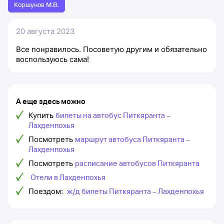
Коршунов М.В.
20 августа 2023
Все понравилось. Посоветую другим и обязательно
воспользуюсь сама!
А еще здесь можно
Купить
билеты на автобус Питкяранта –
Лахденпохья
Посмотреть
маршрут автобуса Питкяранта –
Лахденпохья
Посмотреть
расписание автобусов Питкяранта
Отели в Лахденпохья
Поездом:
ж/д билеты Питкяранта – Лахденпохья