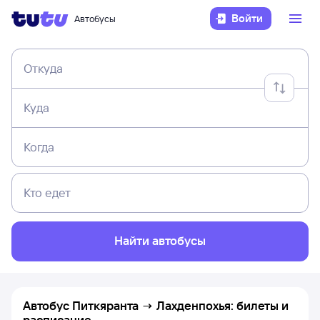
Войти
Автобусы
Откуда
Куда
Когда
Кто едет
Найти автобусы
Автобус Питкяранта → Лахденпохья: билеты и
расписание