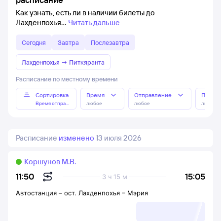
Как узнать, есть ли в наличии билеты до
Лахденпохья
Читать дальше
Сегодня
Завтра
Послезавтра
Лахденпохья
→
Питкяранта
Расписание по местному времени
Сортировка
Время
Отправление
Прибы
Время отправления
любое
любое
любое
Расписание
изменено
13 июля 2026
Коршунов М.В.
15:05
11:50
3 ч 15 м
Автостанция
–
ост. Лахденпохья – Мэрия