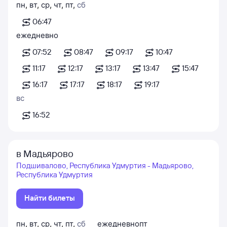
пн
,
вт
,
ср
,
чт
,
пт
,
сб
06:47
ежедневно
07:52
08:47
09:17
10:47
11:17
12:17
13:17
13:47
15:47
16:17
17:17
18:17
19:17
вс
16:52
в Мадьярово
Подшивалово, Республика Удмуртия - Мадьярово,
Республика Удмуртия
Найти билеты
пн
,
вт
,
ср
,
чт
,
пт
,
сб
ежедневно
пт