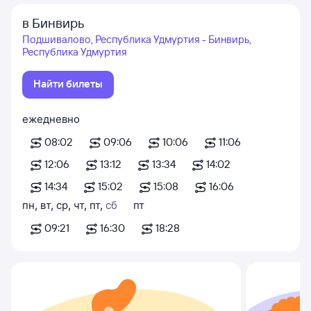
в Бинвирь
Подшивалово, Республика Удмуртия - Бинвирь,
Республика Удмуртия
Найти билеты
ежедневно
08:02
09:06
10:06
11:06
12:06
13:12
13:34
14:02
14:34
15:02
15:08
16:06
пн
,
вт
,
ср
,
чт
,
пт
,
сб
пт
09:21
16:30
18:28