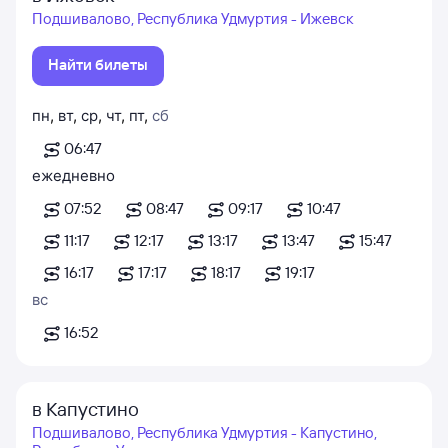
Подшивалово, Республика Удмуртия - Ижевск
Найти билеты
пн
,
вт
,
ср
,
чт
,
пт
,
сб
06:47
ежедневно
07:52
08:47
09:17
10:47
11:17
12:17
13:17
13:47
15:47
16:17
17:17
18:17
19:17
вс
16:52
в Капустино
Подшивалово, Республика Удмуртия - Капустино,