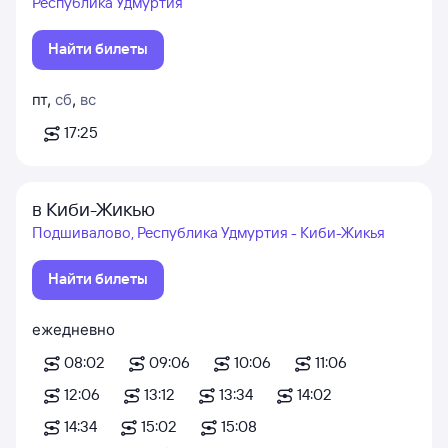
Республика Удмуртия
Найти билеты
пт
,
сб
,
вс
17:25
в Киби-Жикью
Подшивалово, Республика Удмуртия - Киби-Жикья
Найти билеты
ежедневно
08:02
09:06
10:06
11:06
12:06
13:12
13:34
14:02
14:34
15:02
15:08