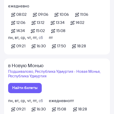
ежедневно
08:02
09:06
10:06
11:06
12:06
13:12
13:34
14:02
14:34
15:02
15:08
пн
,
вт
,
ср
,
чт
,
пт
,
сб
пт
09:21
16:30
17:50
18:28
в Новую Монью
Подшивалово, Республика Удмуртия - Новая Монья,
Республика Удмуртия
Найти билеты
пн
,
вт
,
ср
,
чт
,
пт
,
сб
ежедневно
пт
09:21
16:30
15:08
18:28