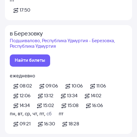
17:50
в Березовку
Подшивалово, Республика Удмуртия - Березовка,
Республика Удмуртия
Найти билеты
ежедневно
08:02
09:06
10:06
11:06
12:06
13:12
13:34
14:02
14:34
15:02
15:08
16:06
пн
,
вт
,
ср
,
чт
,
пт
,
сб
пт
09:21
16:30
18:28