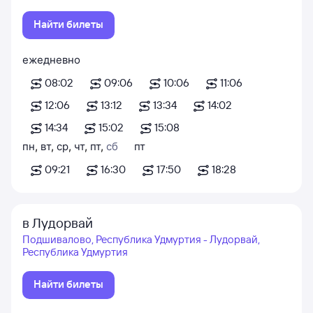
Найти билеты
ежедневно
08:02
09:06
10:06
11:06
12:06
13:12
13:34
14:02
14:34
15:02
15:08
пн
,
вт
,
ср
,
чт
,
пт
,
сб
пт
09:21
16:30
17:50
18:28
в Лудорвай
Подшивалово, Республика Удмуртия - Лудорвай,
Республика Удмуртия
Найти билеты