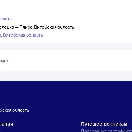
бласть
олоцка — Плиса, Витебская область
а, Витебская область
лиса
бская область
пания
Путешественникам
с
Подарочные сертифика