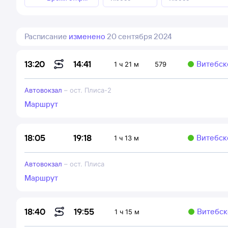
Расписание
изменено
20 сентября 2024
14:41
13:20
Витебск
1 ч 21 м
579
Автовокзал
–
ост. Плиса-2
Маршрут
19:18
18:05
Витебск
1 ч 13 м
Автовокзал
–
ост. Плиса
Маршрут
19:55
18:40
Витебск
1 ч 15 м