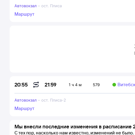
Автовокзал
–
ост. Плиса
Маршрут
21:59
20:55
Витебс
1 ч 4 м
579
Автовокзал
–
ост. Плиса-2
Маршрут
Мы внесли последние изменения в расписание 2
С тех пор, насколько нам известно, изменений не было.