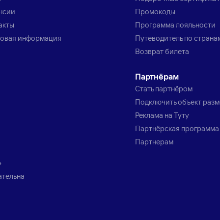
нсии
Промокоды
акты
Программа лояльности
овая информация
Путеводитель по страна
Возврат билета
Партнёрам
Стать партнёром
Подключить объект раз
Реклама на Туту
Партнёрская программа
Партнерам
»
ательна