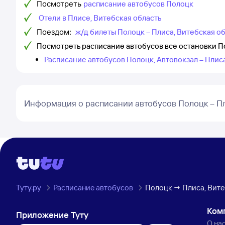
Посмотреть
расписание автобусов Полоцк
Отели в Плисе, Витебская область
Поездом:
ж/д билеты Полоцк – Плиса, Витебская о
Посмотреть расписание автобусов все остановки П
Расписание автобусов Полоцк, Автовокзал – Плис
Информация о расписании автобусов Полоцк – П
Туту.ру
Расписание автобусов
Полоцк → Плиса, Вите
Ком
Приложение Туту
О на