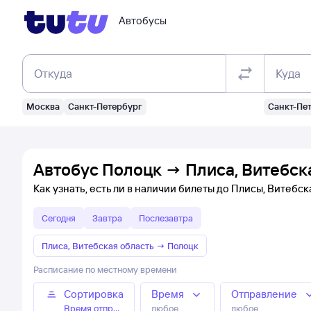
Автобусы
Откуда
Куда
Москва
Санкт-Петербург
Санкт-Пе
Автобус Полоцк → Плиса, Витебска
Как узнать, есть ли в наличии билеты до Плисы, Витебск
Сегодня
Завтра
Послезавтра
Плиса, Витебская область
→
Полоцк
Расписание по местному времени
Сортировка
Время
Отправление
Время отправления
любое
любое