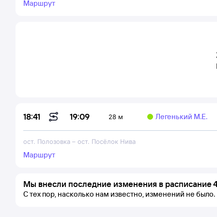
Маршрут
19:09
18:41
Легенький М.Е.
28 м
ост. Полозовка
–
ост. Посёлок Нива
Маршрут
Мы внесли последние изменения в расписание 4
С тех пор, насколько нам известно, изменений не было.