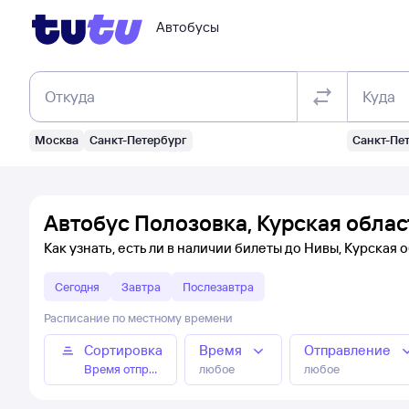
Автобусы
Откуда
Куда
Москва
Санкт-Петербург
Санкт-Пе
Автобус Полозовка, Курская облас
Как узнать, есть ли в наличии билеты до Нивы, Курская 
Сегодня
Завтра
Послезавтра
Расписание по местному времени
Сортировка
Время
Отправление
Время отправления
любое
любое