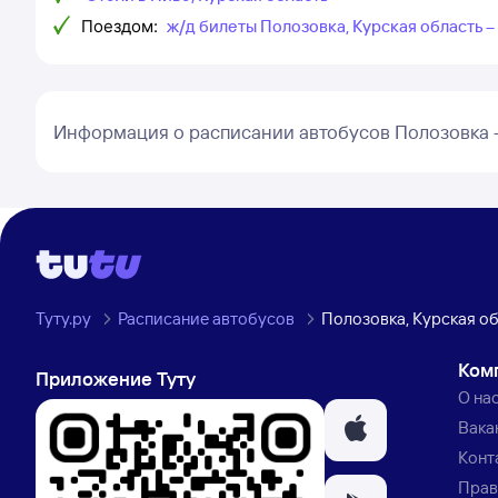
Поездом:
ж/д билеты Полозовка, Курская область –
Информация о расписании автобусов Полозовка 
Туту.ру
Расписание автобусов
Полозовка, Курская об
Ком
Приложение Туту
О на
Вака
Конт
Прав