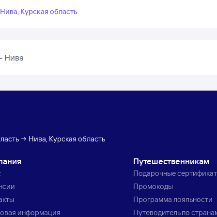
 Нива, Курская область
– Нива
ласть → Нива, Курская область
пания
Путешественникам
с
Подарочные сертифика
нсии
Промокоды
акты
Программа лояльности
овая информация
Путеводитель по страна