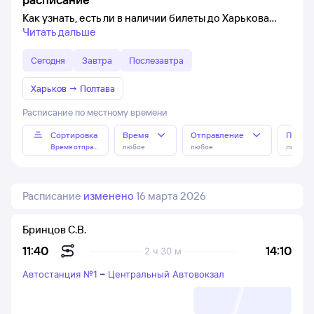
Как узнать, есть ли в наличии билеты до Харькова
Читать дальше
Сегодня
Завтра
Послезавтра
Харьков
→
Полтава
Расписание по местному времени
Сортировка
Время
Отправление
Прибы
Время отправления
любое
любое
любое
Расписание
изменено
16 марта 2026
Бринцов С.В.
14:10
11:40
2 ч 30 м
Автостанция №1
–
Центральный Автовокзал