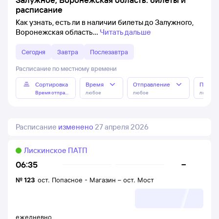
расписание
Как узнать, есть ли в наличии билеты до Залужного,
Воронежская область
Читать дальше
Сегодня
Завтра
Послезавтра
Расписание по местному времени
Сортировка
Время
Отправление
Прибы
Время отправления
любое
любое
любое
Расписание
изменено
27 апреля 2026
Лискинское ПАТП
–
06:35
№
123
ост. Попасное - Магазин
–
ост. Мост
ежедневно