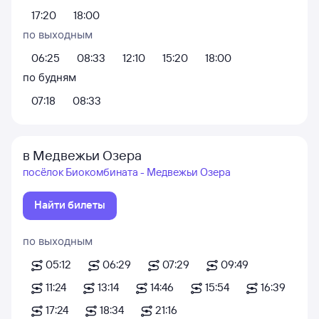
17:20
18:00
по выходным
06:25
08:33
12:10
15:20
18:00
по будням
07:18
08:33
в Медвежьи Озера
посёлок Биокомбината - Медвежьи Озера
Найти билеты
по выходным
05:12
06:29
07:29
09:49
11:24
13:14
14:46
15:54
16:39
17:24
18:34
21:16