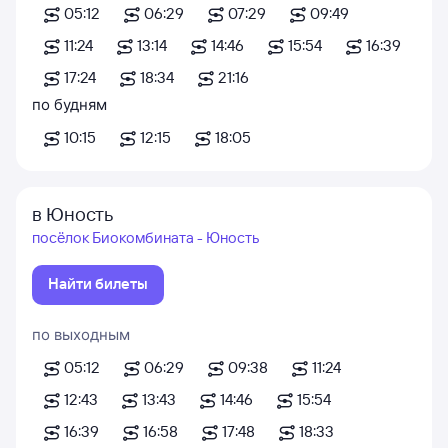
05:12
06:29
07:29
09:49
11:24
13:14
14:46
15:54
16:39
17:24
18:34
21:16
по будням
10:15
12:15
18:05
в Юность
посёлок Биокомбината - Юность
Найти билеты
по выходным
05:12
06:29
09:38
11:24
12:43
13:43
14:46
15:54
16:39
16:58
17:48
18:33