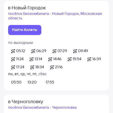
в Новый Городок
посёлок Биокомбината - Новый Городок, Московская
область
Найти билеты
по выходным
05:12
06:29
07:29
09:49
11:24
13:14
14:46
15:54
16:39
17:24
18:34
21:16
пн
,
вт
,
ср
,
чт
,
пт
,
сб
вс
05:50
13:20
17:55
в Черноголовку
посёлок Биокомбината - Черноголовка