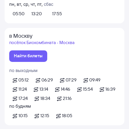
пн
,
вт
,
ср
,
чт
,
пт
,
сб
вс
05:50
13:20
17:55
в Москву
посёлок Биокомбината - Москва
Найти билеты
по выходным
05:12
06:29
07:29
09:49
11:24
13:14
14:46
15:54
16:39
17:24
18:34
21:16
по будням
10:15
12:15
18:05