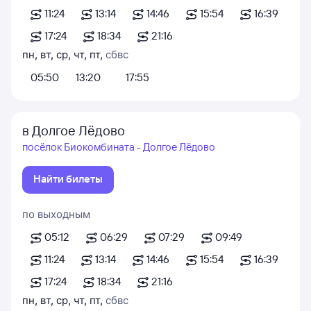
11:24
13:14
14:46
15:54
16:39
17:24
18:34
21:16
пн
,
вт
,
ср
,
чт
,
пт
,
сб
вс
05:50
13:20
17:55
в Долгое Лёдово
посёлок Биокомбината - Долгое Лёдово
Найти билеты
по выходным
05:12
06:29
07:29
09:49
11:24
13:14
14:46
15:54
16:39
17:24
18:34
21:16
пн
,
вт
,
ср
,
чт
,
пт
,
сб
вс