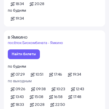
18:34
20:28
по будням
19:34
в Ямкино
посёлок Биокомбината - Ямкино
Найти билеты
по будням
07:29
10:51
17:46
19:34
по выходным
09:26
09:38
10:23
12:43
13:43
15:08
16:58
17:48
18:33
20:28
22:50