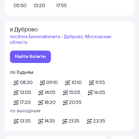
05:50
13:20
17:55
в Дуброво
посёлок Биокомбината - Дуброво, Московская
область
Найти билеты
по будням
08:30
09:10
10:10
11:55
13:05
14:05
15:05
16:05
17:20
18:20
20:55
по выходным
13:35
14:35
21:35
23:35