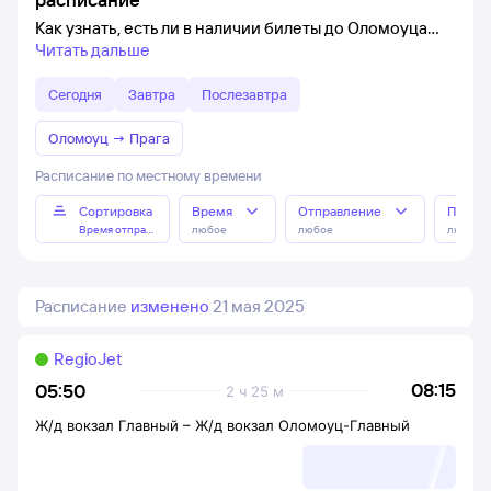
Как узнать, есть ли в наличии билеты до Оломоуца
Читать дальше
Сегодня
Завтра
Послезавтра
Оломоуц
→
Прага
Расписание по местному времени
Сортировка
Время
Отправление
Прибы
Время отправления
любое
любое
любое
Расписание
изменено
21 мая 2025
RegioJet
08:15
05:50
2 ч 25 м
Ж/д вокзал Главный
–
Ж/д вокзал Оломоуц-Главный