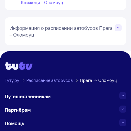
Книжеци – Оломоуц
Информация о расписании автобусов Прага
– Оломоуц
Туту.ру
Расписание автобусов
Прага → Оломоуц
Путешественникам
Партнёрам
Помощь