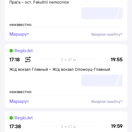
Прага
–
ост. Fakultní nemocnice
неизвестно
Маршрут
Увидели ошибку?
RegioJet
19:55
17:18
2 ч 37 м
Ж/д вокзал Главный
–
Ж/д вокзал Оломоуц-Главный
неизвестно
Маршрут
Увидели ошибку?
RegioJet
19:59
17:38
2 ч 21 м