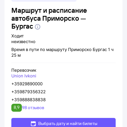
Маршрут и расписание
автобуса Приморско —
Бургас
Ходит
неизвестно
Время в пути по маршруту
Приморско
Бургас
1 ч
25 м
Перевозчик
Union Ivkoni
+35929890000
+359879356322
+359888838838
8,9
98 отзывов
Выбрать дату и найти билеты