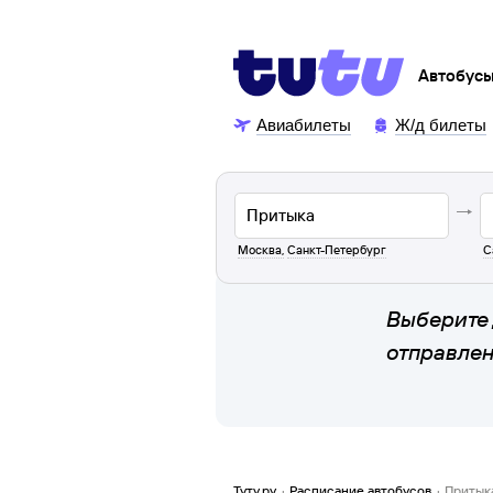
Автобус
Авиабилеты
Ж/д билеты
Москва
,
Санкт-Петербург
С
Выберите 
отправле
Туту.ру
·
Расписание автобусов
·
Притык