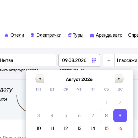
ы
Отели
Электрички
Туры
Аренда авто
Спр
1
пассажи
анкт-Петербург
,
Москва
сегодня,
завтра
Август 2026
дату
ПН
ВТ
СР
ЧТ
ПТ
СБ
ВС
ния
1
2
3
4
5
6
7
8
9
10
11
12
13
14
15
16
а, Пермский край → Автовокзал Нытва