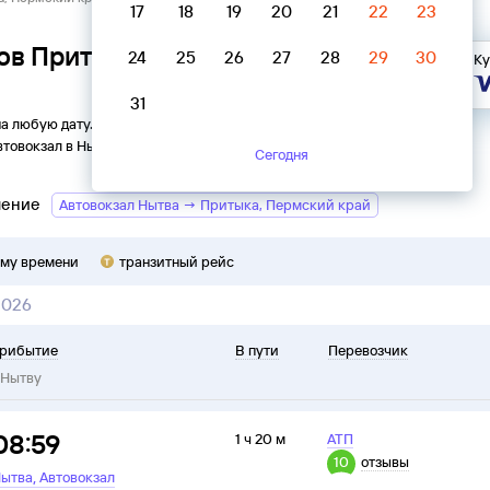
17
18
19
20
21
22
23
ов Притыка, Пермский край →
24
25
26
27
28
29
30
Ку
31
на любую дату. Вы можете узнать точное расписание
втовокзал
в
Нытву
на
2026
год, выбрать удобный рейс и
Сегодня
ление
Автовокзал Нытва → Притыка, Пермский край
ому времени
транзитный рейс
2026
рибытие
В пути
Перевозчик
Нытву
08:59
1 ч 20 м
АТП
10
отзывы
,
ытва
Автовокзал