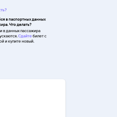
сть?
ся в паспортных данных
ира. Что делать?
 в данных пассажира
ускаются.
Сдайте
билет с
й и купите новый.