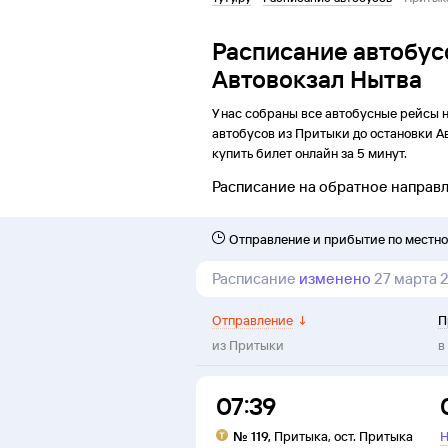
Расписание автобус
Автовокзал Нытва
У нас собраны все автобусные рейсы 
автобусов из
Притыки
до
остановки
А
купить билет онлайн за 5 минут.
Расписание на обратное направ
Отправление и прибытие по местн
Расписание
изменено
27 марта 
Отправление
↓
П
из
Притыки
в
07:39
№
119
,
Притыка
,
ост. Притыка
Н