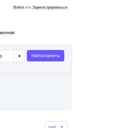
Войти
или
Зарегистрироваться
авочная
Найти билеты
р