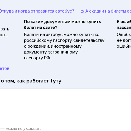
 Откуда и когда отправится автобус?
👛 А скидки на билеты е
По каким документам можно купить
Я ошиб
билет на сайте?
пассаж
зать
Билеты на автобус можно купить по:
Ошибки
нет,
российскому паспорту, свидетельству
не доп
о
рождении, иностранному
ошибко
документу, заграничному
паспорту
РФ.
ветов
о том, как работает Туту
можно не указывать