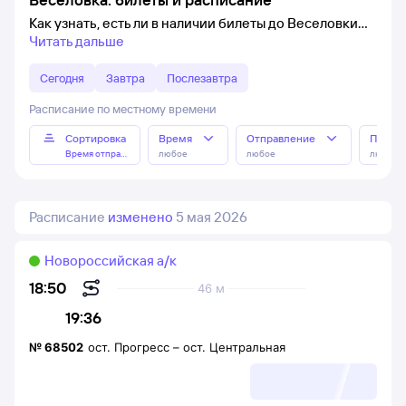
Как узнать, есть ли в наличии билеты до Веселовки
Читать дальше
Сегодня
Завтра
Послезавтра
Расписание по местному времени
Сортировка
Время
Отправление
Прибы
Время отправления
любое
любое
любое
Расписание
изменено
5 мая 2026
Новороссийская а/к
18:50
46 м
19:36
№
68502
ост. Прогресс
–
ост. Центральная