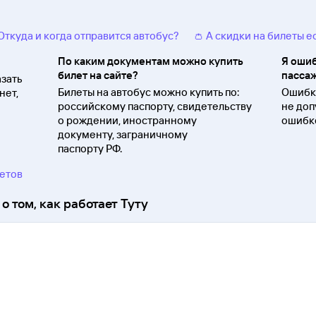
 Откуда и когда отправится автобус?
👛 А скидки на билеты е
По каким документам можно купить
Я ошиб
билет на сайте?
пассаж
зать
Билеты на автобус можно купить по:
Ошибки
нет,
российскому паспорту, свидетельству
не доп
о
рождении, иностранному
ошибко
документу, заграничному
паспорту
РФ.
ветов
о том, как работает Туту