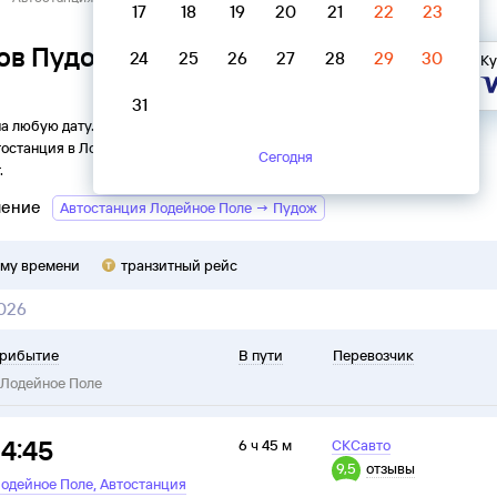
17
18
19
20
21
22
23
ов Пудож → Автостанция
24
25
26
27
28
29
30
Ку
31
на любую дату. Вы можете узнать точное расписание
тостанция
в
Лодейное Поле
на
2026
год, выбрать удобный
Сегодня
.
ление
Автостанция Лодейное Поле → Пудож
ому времени
транзитный рейс
026
рибытие
В пути
Перевозчик
Лодейное Поле
14:45
6 ч 45 м
СКСавто
9,5
отзывы
,
одейное Поле
Автостанция