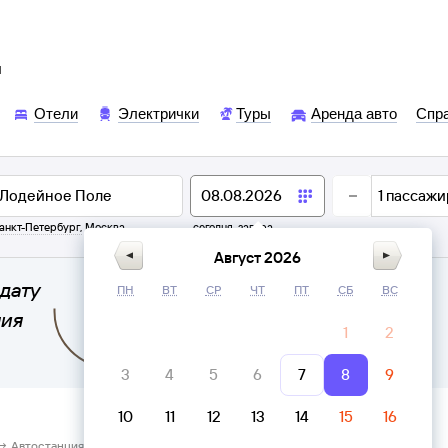
ы
Отели
Электрички
Туры
Аренда авто
Спр
1
пассажи
анкт-Петербург
,
Москва
сегодня,
завтра
Август 2026
дату
ПН
ВТ
СР
ЧТ
ПТ
СБ
ВС
ния
1
2
3
4
5
6
7
8
9
10
11
12
13
14
15
16
→ Автостанция Лодейное Поле