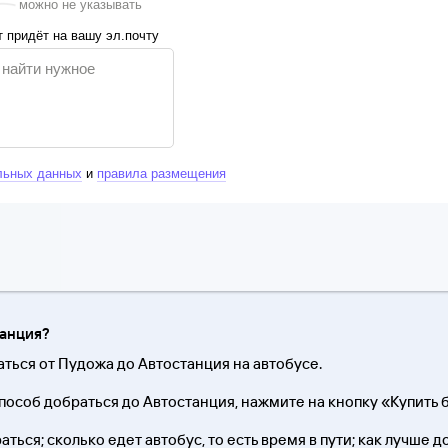
можно не указывать
 придёт на вашу эл.почту
льных данных
и
правила размещения
танция?
аться от Пудожа до Автостанция на автобусе.
особ добраться до Автостанция, нажмите на кнопку «Купить б
ться; сколько едет автобус, то есть время в пути; как лучше д