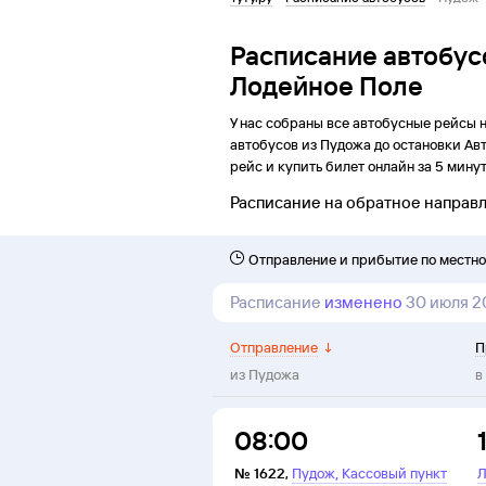
Расписание автобус
Лодейное Поле
У нас собраны все автобусные рейсы 
автобусов из
Пудожа
до
остановки
Ав
рейс и купить билет онлайн за 5 минут
Расписание на обратное направ
Отправление и прибытие по местн
Расписание
изменено
30 июля 2
Отправление
↓
П
из
Пудожа
в
08:00
,
№
1622
,
Пудож
Кассовый пункт
Л