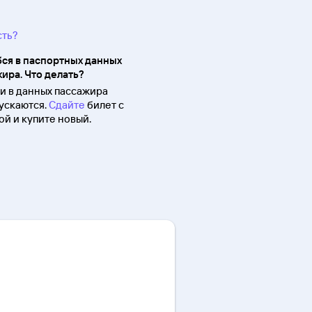
сть?
ся в паспортных данных
ира. Что делать?
 в данных пассажира
ускаются.
Сдайте
билет с
й и купите новый.