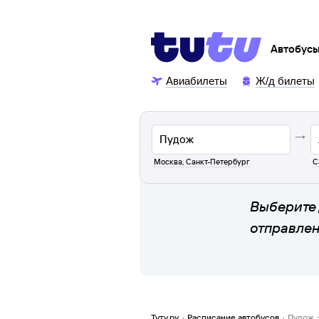
Автобус
Авиабилеты
Ж/д билеты
Москва
,
Санкт-Петербург
С
Выберите 
отправле
Туту.ру
·
Расписание автобусов
·
Пудож 