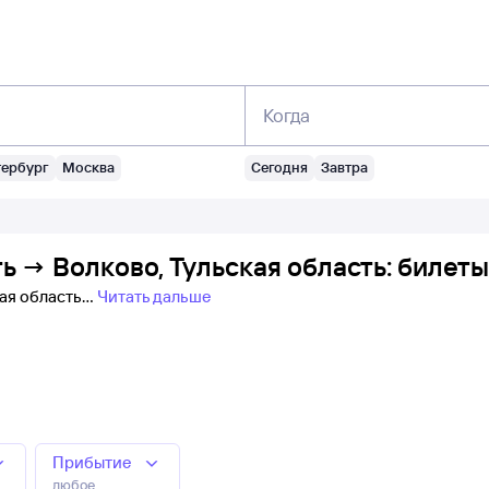
Когда
тербург
Москва
Сегодня
Завтра
ть → Волково, Тульская область: билет
кая область
Читать дальше
Прибытие
любое