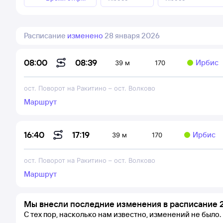
Расписание
изменено
28 января 2026
08:39
08:00
Ирбис
39 м
170
ост. Поворот на Ракитино
–
ост. Волково
Маршрут
17:19
16:40
Ирбис
39 м
170
ост. Поворот на Ракитино
–
ост. Волково
Маршрут
Мы внесли последние изменения в расписание 2
С тех пор, насколько нам известно, изменений не было.