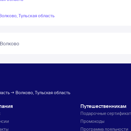
 Волково, Тульская область
 Волково
ласть → Волково, Тульская область
пания
Путешественникам
с
Подарочные сертифика
нсии
Промокоды
акты
Программа лояльности