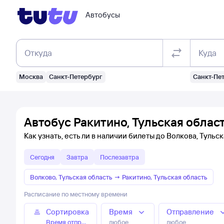
Автобусы
Откуда
Куда
Москва
Санкт-Петербург
Санкт-Пе
Автобус Ракитино, Тульская облас
Как узнать, есть ли в наличии билеты до Волкова, Тульс
Сегодня
Завтра
Послезавтра
Волково, Тульская область
→
Ракитино, Тульская область
Расписание по местному времени
Сортировка
Время
Отправление
Время отправления
любое
любое