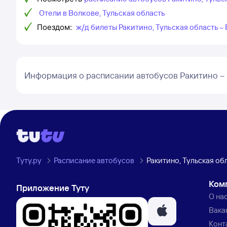
Отели в Волкове, Тульская область
Поездом:
ж/д билеты Ракитино, Тульская область –
Информация о расписании автобусов Ракитино –
Туту.ру
Расписание автобусов
Ракитино, Тульская об
Ком
Приложение Туту
О на
Вака
Конт