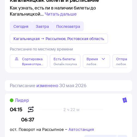
Как узнать, есть ли в наличии билеты до
Кагальницкой
Читать дальше
Сегодня
Завтра
Послезавтра
Кагальницкая
→
Рассыпное, Ростовская область
Расписание по местному времени
Сортировка
Есть билеты
Время
Отправлен
Время отправления
Онлайн покупка
любое
любое
Расписание
изменено
30 мая 2026
Лидер
04:15
2 ч 22 м
06:37
ост. Поворот на Рассыпное
–
Автостанция