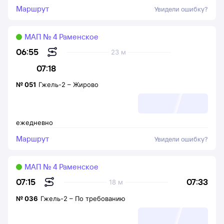
Маршрут
Увидели ошибку?
МАП № 4 Раменское
06:55
23 м
07:18
№
051
Гжель-2
–
Жирово
ежедневно
Маршрут
Увидели ошибку?
МАП № 4 Раменское
07:33
07:15
18 м
№
036
Гжель-2
–
По требованию