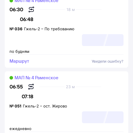
МАП № 4 Раменское
06:30
18 м
06:48
№
036
Гжель-2
–
По требованию
по будням
Маршрут
Увидели ошибку?
МАП № 4 Раменское
06:55
23 м
07:18
№
051
Гжель-2
–
ост. Жирово
ежедневно