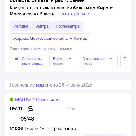
Как узнать, есть ли в наличии билеты до Жирово,
Московская область
Читать дальше
Сегодня
Завтра
Послезавтра
Жирово, Московская область
→
Речицы
Расписание по местному времени
Сортировка
Время
Отправление
Прибы
Время отправления
любое
любое
любое
Расписание
изменено
28 января 2026
МАП № 4 Раменское
05:31
17 м
05:48
№
036
Гжель-2
–
По требованию