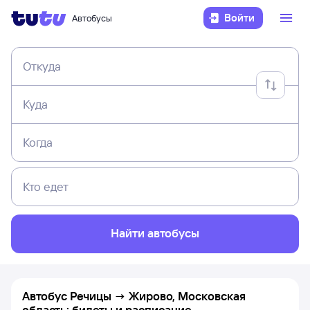
Войти
Автобусы
Откуда
Куда
Когда
Кто едет
Найти автобусы
Автобус Речицы → Жирово, Московская
область: билеты и расписание